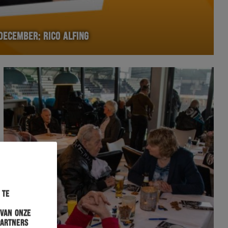
DECEMBER: RICO ALFING
 te
 van onze
partners