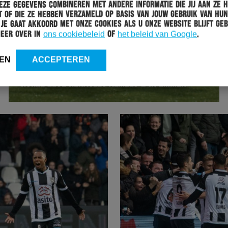
ze gegevens combineren met andere informatie die jij aan ze 
 of die ze hebben verzameld op basis van jouw gebruik van hun
 Je gaat akkoord met onze cookies als u onze website blijft geb
meer over in
ons cookiebeleid
of
het beleid van Google
.
EN
ACCEPTEREN
WEDSTRIJD
03-12-2018
RUIME ZEGE HERACLES ALMELO 2 IN EMMEN