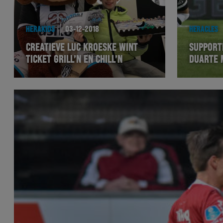
HERAKIDS
03-12-2018
HERACLES
CREATIEVE LUC KROESKE WINT
SUPPORT
TICKET GRILL’N EN CHILL’N
DUARTE 