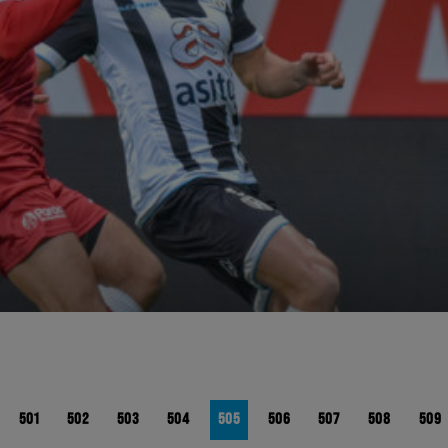
501
502
503
504
505
506
507
508
509