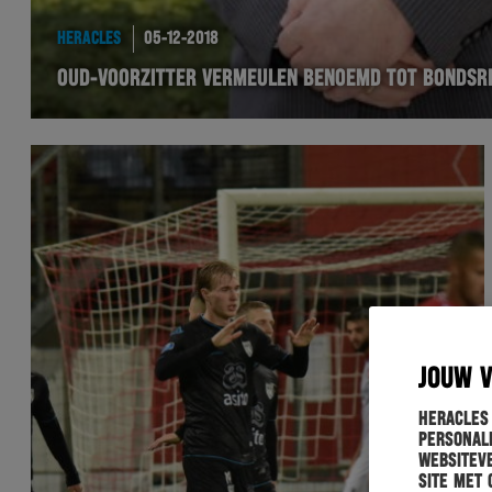
HERACLES
05-12-2018
OUD-VOORZITTER VERMEULEN BENOEMD TOT BONDSR
JOUW 
Heracles
personali
websiteve
site met 