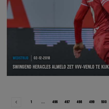
WEDSTRIJD
02-12-2018
SWINGEND HERACLES ALMELO ZET VVV-VENLO TE KIJK
Berichtnavigatie
1
…
496
497
498
499
500