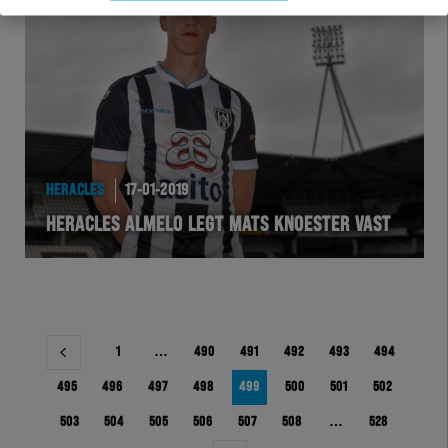
HERACLES
17-01-2019
HERACLES ALMELO LEGT MATS KNOESTER VAST
Berichtnavigatie
1
…
490
491
492
493
494
495
496
497
498
499
500
501
502
503
504
505
506
507
508
…
528