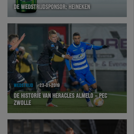
DE WEDSTRIJDSPONSOR: HEINEKEN
VOLHER
HERTEL
Natuurgras
Wedstrijd
Heracles
WEDSTRIJD
23-01-2019
BusinessClub
DE HISTORIE VAN HERACLES ALMELO – PEC
ZWOLLE
Foundation
Herakids