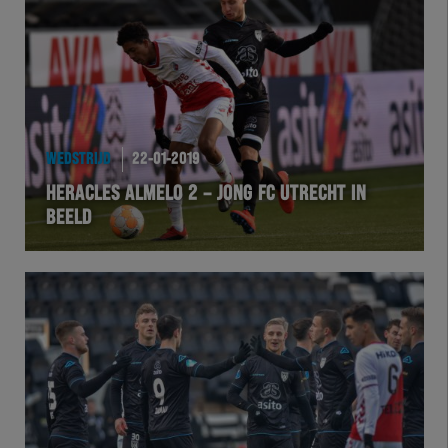
Team Zwart Wit
Futsal
eSports
WEDSTRIJD
22-01-2019
Academie
HERACLES ALMELO 2 – JONG FC UTRECHT IN
BEELD