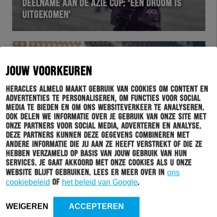
DEELNAME AAN DE AZIË CUP: ‘EEN DROOM IS
UITGEKOMEN’
JOUW VOORKEUREN
Heracles Almelo maakt gebruik van cookies om content en
advertenties te personaliseren, om functies voor social
media te bieden en om ons websiteverkeer te analyseren.
Ook delen we informatie over je gebruik van onze site met
onze partners voor social media, adverteren en analyse.
Deze partners kunnen deze gegevens combineren met
WEDSTRIJD
18-01-2019
andere informatie die jij aan ze heeft verstrekt of die ze
hebben verzameld op basis van jouw gebruik van hun
WORMUTH: “MIJN TEAM IS IN UITDUELS EEN
services. Je gaat akkoord met onze cookies als u onze
SOORT WUNDERTÜTE”
website blijft gebruiken. Lees er meer over in
ons
cookiebeleid
of
het beleid van Google
.
WEIGEREN
ACCEPTEREN