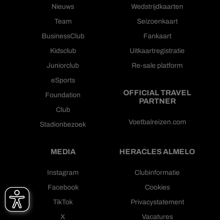
Nieuws
Wedstrijdkaarten
Team
Seizoenkaart
BusinessClub
Fankaart
Kidsclub
Uitkaartregistratie
Juniorclub
Re-sale platform
eSports
OFFICIAL TRAVEL
Foundation
PARTNER
Club
Voetbalreizen.com
Stadionbezoek
MEDIA
HERACLES ALMELO
Instagram
Clubinformatie
Facebook
Cookies
TikTok
Privacystatement
X
Vacatures