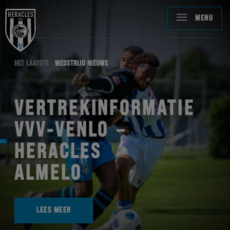
MENU
HET LAATSTE
WEDSTRIJD NIEUWS
VERTREKINFORMATIE
VVV-VENLO –
HERACLES
ALMELO
LEES MEER