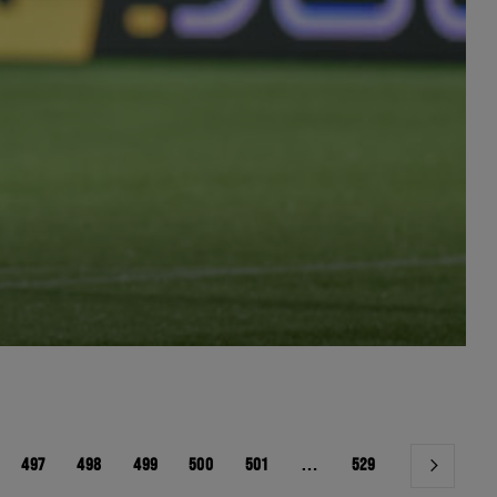
497
498
499
500
501
…
529