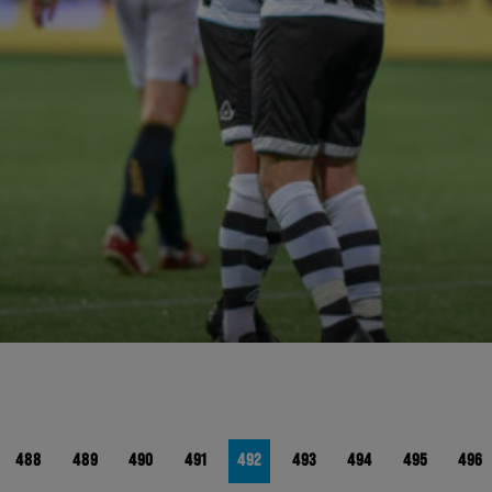
488
489
490
491
492
493
494
495
496