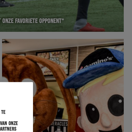
T ONZE FAVORIETE OPPONENT”
 te
 van onze
partners