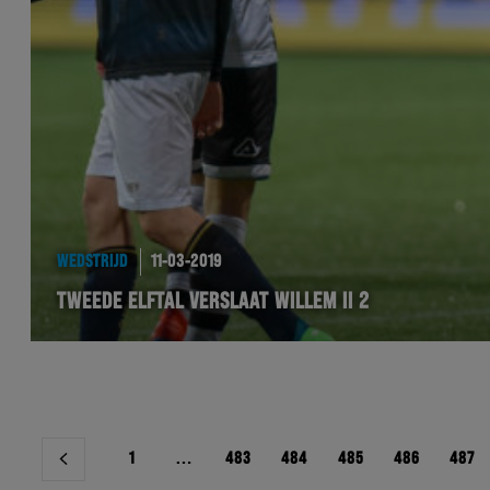
WEDSTRIJD
11-03-2019
TWEEDE ELFTAL VERSLAAT WILLEM II 2
Berichtnavigatie
1
…
483
484
485
486
487