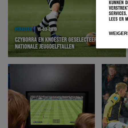
kunnen de
verstrekt
services.
Lees er 
HERACLES
15-03-2019
WEIGER
CZYBORRA EN KNOESTER GESELECTEERD VOOR
NATIONALE JEUGDELFTALLEN