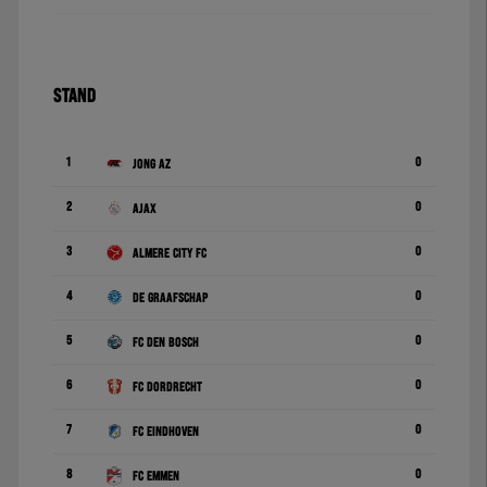
STAND
1
0
Jong AZ
2
0
Ajax
3
0
Almere City FC
4
0
De Graafschap
5
0
FC Den Bosch
6
0
FC Dordrecht
7
0
FC Eindhoven
8
0
FC Emmen