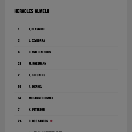
HERACLES ALMELO
1
J. Blaswich
3
L. Czyborra
6
D. Van den Buijs
23
M. Rossmann
2
T. Breukers
52
A. Merkel
14
Mohammed Osman
7
K. Peterson
24
D. dos Santos