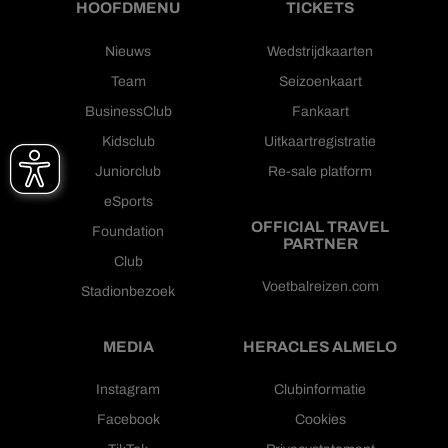
HOOFDMENU
TICKETS
Nieuws
Wedstrijdkaarten
Team
Seizoenkaart
BusinessClub
Fankaart
Kidsclub
Uitkaartregistratie
Juniorclub
Re-sale platform
eSports
OFFICIAL TRAVEL
Foundation
PARTNER
Club
Voetbalreizen.com
Stadionbezoek
MEDIA
HERACLES ALMELO
Instagram
Clubinformatie
Facebook
Cookies