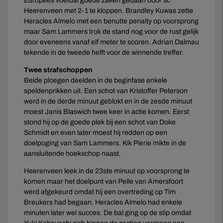
Europees voetbal goede zaken gedaan door sc
Heerenveen met 2-1 te kloppen. Brandley Kuwas zette
Heracles Almelo met een benutte penalty op voorsprong
maar Sam Lammers trok de stand nog voor de rust gelijk
door eveneens vanaf elf meter te scoren. Adrian Dalmau
tekende in de tweede helft voor de winnende treffer.
Twee strafschoppen
Beide ploegen deelden in de beginfase enkele
speldenprikken uit. Een schot van Kristoffer Peterson
werd in de derde minuut geblokt en in de zesde minuut
moest Janis Blaswich twee keer in actie komen. Eerst
stond hij op de goede plek bij een schot van Doke
Schmidt en even later moest hij redden op een
doelpoging van Sam Lammers. Kik Pierie mikte in de
aansluitende hoekschop naast.
Heerenveen leek in de 23ste minuut op voorsprong te
komen maar het doelpunt van Pelle van Amersfoort
werd afgekeurd omdat hij een overtreding op Tim
Breukers had begaan. Heracles Almelo had enkele
minuten later wel succes. De bal ging op de stip omdat