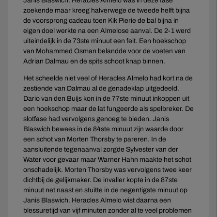
Janis Blaswich. Heracles Almelo was in deze fase
zoekende maar kreeg halverwege de tweede helft bijna
de voorsprong cadeau toen Kik Pierie de bal bijna in
eigen doel werkte na een Almelose aanval. De 2-1 werd
uiteindelijk in de 73ste minuut een feit. Een hoekschop
van Mohammed Osman belandde voor de voeten van
Adrian Dalmau en de spits schoot knap binnen.
Het scheelde niet veel of Heracles Almelo had kort na de
zestiende van Dalmau al de genadeklap uitgedeeld.
Dario van den Buijs kon in de 77ste minuut inkoppen uit
een hoekschop maar de lat fungeerde als spelbreker. De
slotfase had vervolgens genoeg te bieden. Janis
Blaswich bewees in de 84ste minuut zijn waarde door
een schot van Morten Thorsby te pareren. In de
aansluitende tegenaanval zorgde Sylvester van der
Water voor gevaar maar Warner Hahn maakte het schot
onschadelijk. Morten Thorsby was vervolgens twee keer
dichtbij de gelijkmaker. De invaller kopte in de 87ste
minuut net naast en stuitte in de negentigste minuut op
Janis Blaswich. Heracles Almelo wist daarna een
blessuretijd van vijf minuten zonder al te veel problemen