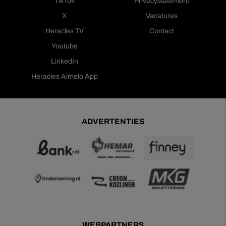
TikTok
Privacystatement
X
Vacatures
Heracles TV
Contact
Youtube
LinkedIn
Heracles Almelo App
ADVERTENTIES
WEBPARTNERS