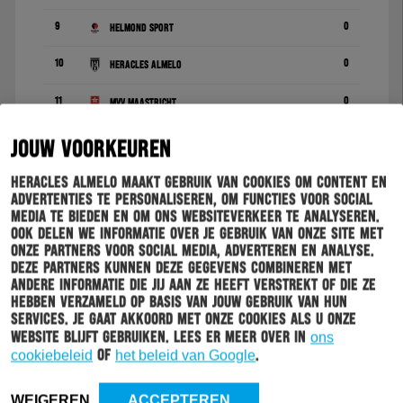
9
0
Helmond Sport
10
0
Heracles Almelo
11
0
MVV Maastricht
12
0
NAC Breda
JOUW VOORKEUREN
13
0
PSV
Heracles Almelo maakt gebruik van cookies om content en
advertenties te personaliseren, om functies voor social
14
0
RKC Waalwijk
media te bieden en om ons websiteverkeer te analyseren.
Ook delen we informatie over je gebruik van onze site met
onze partners voor social media, adverteren en analyse.
15
0
Roda JC
Deze partners kunnen deze gegevens combineren met
andere informatie die jij aan ze heeft verstrekt of die ze
16
0
TOP Oss
hebben verzameld op basis van jouw gebruik van hun
services. Je gaat akkoord met onze cookies als u onze
17
0
Jong FC Utrecht
website blijft gebruiken. Lees er meer over in
ons
cookiebeleid
of
het beleid van Google
.
18
0
VVV-Venlo
19
0
WEIGEREN
ACCEPTEREN
Vitesse