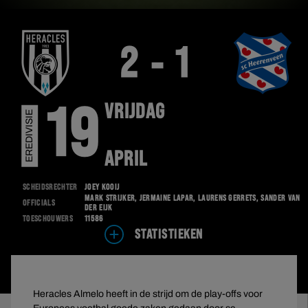
2 - 1
VRIJDAG
19
EREDIVISIE
APRIL
Scheidsrechter
Joey Kooij
Mark Strijker, Jermaine Lapar, Laurens Gerrets, Sander van
Officials
der Eijk
Toeschouwers
11586
STATISTIEKEN
Heracles Almelo heeft in de strijd om de play-offs voor