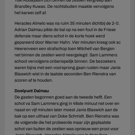
Yuki Kobayashi zich binnen de zestien vergreep aan
Brandley Kuwas. De rechtsbuiten maakte vervolgens
het karwei zelf af.
Heracles Almelo was na ruim 35 minuten dichtbij de 2-0.
Adrian Dalmau pikte de bal op na een fout in de Friese
defensie maar diens schot in de korte hoek werd
gepareerd door Warner Hahn. Vier minuten kreeg ook sc
Heerenveen een strafschop toen Mitchell van Bergen
net binnen de zestien werd neergelegd. Sam Lammers
schoot vervolgens onberispelijk binnen. De bezoekers
waren bijna met een voorsprong gaan rusten maar Janis
Blaswich wist in de laatste seconden Ben Rienstra van
scoren af te houden.
Doelpunt Dalmau
De gasten begonnen goed aan de tweede helft. Een
schot va Sam Lammers ging in 48ste minuut net over en
naast en vijf minuten later moest Janis Blaswich aan de
bak op een uithaal van Doke Schmidt. Ben Rienstra was
de volgende die het probeerde maar zijn geplaatste
schot van buiten de zestien was opnieuw een prooi voor