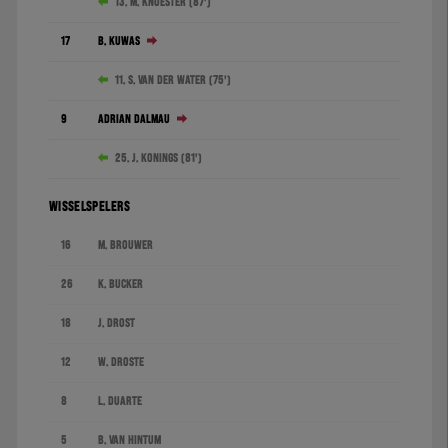
13. M. Knoester (87')
17
B. Kuwas
11. S. van der Water (75')
9
Adrián Dalmau
25. J. Konings (81')
WISSELSPELERS
16
M. Brouwer
26
K. Bucker
18
J. Drost
12
W. Droste
8
L. Duarte
5
B. van Hintum