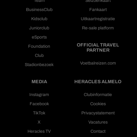
Team
Seizoenkaart
BusinessClub
Fankaart
Kidsclub
Uitkaartregistratie
Juniorclub
Re-sale platform
eSports
OFFICIAL TRAVEL
Foundation
PARTNER
Club
Voetbalreizen.com
Stadionbezoek
MEDIA
HERACLES ALMELO
Instagram
Clubinformatie
Facebook
Cookies
TikTok
Privacystatement
X
Vacatures
Heracles TV
Contact