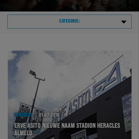
CATEGORIE:
Laatste
VVVHER
TELHER
HERVOL
HEREXC
HERACLES
01-07-2019
EXCHER
ERVE ASITO NIEUWE NAAM STADION HERACLES
ALMELO
VOLHER