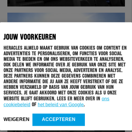
JOUW VOORKEUREN
Heracles Almelo maakt gebruik van cookies om content en
advertenties te personaliseren, om functies voor social
media te bieden en om ons websiteverkeer te analyseren.
Ook delen we informatie over je gebruik van onze site met
onze partners voor social media, adverteren en analyse.
Deze partners kunnen deze gegevens combineren met
HERACLES
27-06-2019
andere informatie die jij aan ze heeft verstrekt of die ze
hebben verzameld op basis van jouw gebruik van hun
NIEUWE SPELERSBUS AFGELEVERD
services. Je gaat akkoord met onze cookies als u onze
website blijft gebruiken. Lees er meer over in
ons
cookiebeleid
of
het beleid van Google
.
WEIGEREN
ACCEPTEREN