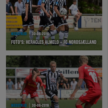
Futsal
eSports
Academie
WEDSTRIJD
30-06-2019
FOTO’S: HERACLES ALMELO – FC NORDSJÆLLAND
WEDSTRIJD
30-06-2019