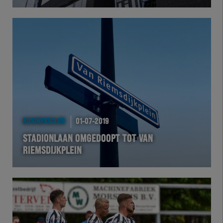
HERTEL
Natuurgras
Wedstrijd
Heracles
BUSINESSCLUB
01-07-2019
BusinessClub
STADIONLAAN OMGEDOOPT TOT VAN
RIEMSDIJKPLEIN
Foundation
Herakids
Team Zwart Wit