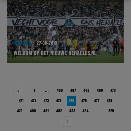
HERACLES
27-06-2019
WELKOM OP HET NIEUWE HERACLES.NL
Berichtnavigatie
1
…
466
467
468
469
470
471
472
473
474
475
476
477
478
479
480
481
482
483
484
…
529