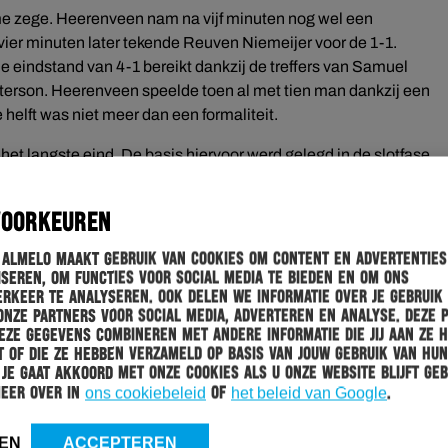
uime zege. Heerenveen nam na vijf minuten nog wel een
er minuten later tekende Reuven Niemeijer voor de 1-1.
de eindstand van 4-1 bereikt dankzij de treffers van Samuel
terson. Heerenveen speelde toen al met tien man dankzij een
helft was niet meer dan een formaliteit.
het langste eind. De basis hiervoor werd gelegd in de slotfase
Zeneli troffen het doel. Heracles Almelo deed in de tweede helft
 pas diep in blessuretijd.
VOORKEUREN
9 april van dit jaar. Brandley Kuwas zette Heracles Almelo op
 Almelo maakt gebruik van cookies om content en advertenties
 Lammers trok in de slotfase van de eerste helft de stand weer
seren, om functies voor social media te bieden en om ons
uren De beslissing viel diep in de tweede helft dankzij Adrian
rkeer te analyseren. Ook delen we informatie over je gebruik
onze partners voor social media, adverteren en analyse. Deze 
ze gegevens combineren met andere informatie die jij aan ze 
 of die ze hebben verzameld op basis van jouw gebruik van hun
 Je gaat akkoord met onze cookies als u onze website blijft geb
meer over in
ons cookiebeleid
of
het beleid van Google
.
EN
ACCEPTEREN