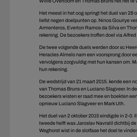
Willie Overtoom en Thomas Bruns het net te 
Het meest in het oog springt het duel van 28 
liefst negen doelpunten op. Ninos Gouriye ver
Armenteros, Everton Ramos da Silva en Thom
rekening. De bezoekers troffen doel via Alfred
De twee volgende duels werden door sc Heer
Heracles Almelo nam een voorsprong door e
vervolgens zorgvuldig met hun kansen om. Ma
hun rekening.
De wedstrijd van 21 maart 2015. kende een no
van Thomas Bruns en Luciano Slagveer. In de 
bezoekers wisten er raad mee en boekten een
opnieuw Luciano Slagveer en Mark Uth.
Het duel van 2 oktober 2015 eindigde in 2-0. 
tweede helft was Jaroslav Navratil dichtbij de
Weghorst wist in de slotfase het doel te vinde