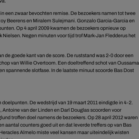
va.
de in een zwaar bevochten remise. De bezoekers namen tot twee
n Roy Beerens en Miralem Sulejmani. Gonzalo Garcia-Garcia en
punten. Op 4 april 2009 kwamen de bezoekers opnieuw op
ak Nielsen. Negen minuten voor tijd trof Mark-Jan Fledderus het
n de goede kant van de score. De ruststand was 2-0 door een
schop van Willie Overtoom. Een doeltreffend schot van Oussama
en spannende slotfase. In de laatste minuut scoorde Bas Dost
n doelpunten. De wedstrijd van 19 maart 2011 eindigde in 4-2.
 Antoine van der Linden en Darl Douglas scoorden voor
glund troffen doel namens de bezoekers. Op 28 april 2012 waren
 aantal counters goed uit en dat leverde treffers op van Bas
. Heracles Almelo miste veel kansen maar uiteindelijk wisten