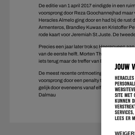
De editie van 1 april 2017 eindigde in een r
voorsprong door Reza Goochannejhad maar vi
Heracles Almelo ging door en had bij de rust 
Armenteros, Brandley Kuwas en Kristoffer Pe
rode kaart voor Jeremiah St.Juste. De tweede 
Precies een jaar later trok sc Heerenveen aan 
van de eerste helft. Morten Thorsby en Arber 
iets terug maar de treffer van Brahim Darri viel
JOUW 
De meest recente ontmoeting vond plaats op 1
Heracles
voorsprong door een penalty te benutten. Sam
personali
gelijk door eveneens vanaf elf meter raak te v
websiteve
Dalmau
site met 
kunnen de
verstrekt
services.
Lees er 
WEIGER