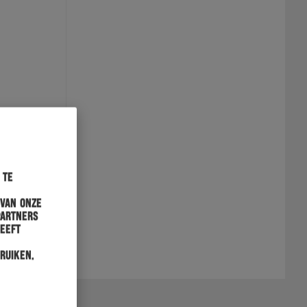
 te
 van onze
partners
heeft
ruiken.