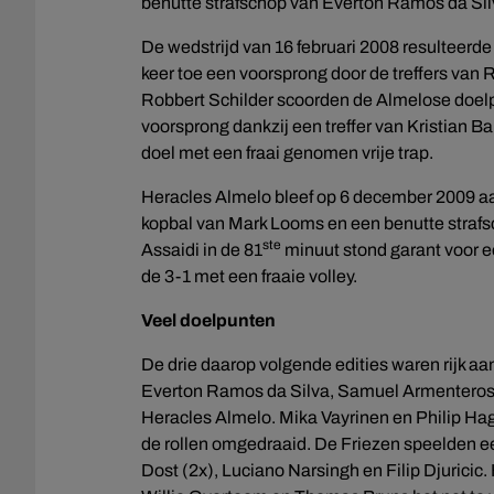
benutte strafschop van Everton Ramos da Sil
De wedstrijd van 16 februari 2008 resulteer
keer toe een voorsprong door de treffers va
Robbert Schilder scoorden de Almelose doel
voorsprong dankzij een treffer van Kristian B
doel met een fraai genomen vrije trap.
Heracles Almelo bleef op 6 december 2009 aa
kopbal van Mark Looms en een benutte straf
ste
Assaidi in de 81
minuut stond garant voor e
de 3-1 met een fraaie volley.
Veel doelpunten
De drie daarop volgende edities waren rijk aa
Everton Ramos da Silva, Samuel Armenteros,
Heracles Almelo. Mika Vayrinen en Philip Ha
de rollen omgedraaid. De Friezen speelden een
Dost (2x), Luciano Narsingh en Filip Djuricic