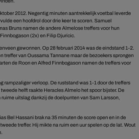
vinden.
oktober 2012. Negentig minuten aantrekkelijk voetbal leverde
vulde een hoofdrol door drie keer te scoren. Samuel
as Bruns namen de andere Almelose treffers voor hun
 Finnbogason (2x) en Filip Djuricic.
enveen gewonnen. Op 28 februari 2014 was de eindstand 1-2.
en treffer van Oussama Tannane maar de bezoekers sprongen
rten de Roon en Alfred Finnbogason namen de treffers voor
g rampzaliger verloop. De ruststand was 1-1 door de treffers
tweede helft raakte Heracles Almelo het spoor bijster. De
 ruime uitslag dankzij de doelpunten van Sam Larsson,
Ilias Bel Hassani brak na 35 minuten de score open en in de
 tweede treffer. Hij mikte na ruim een uur spelen op de lat. Wout
n.