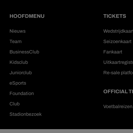
HOOFDMENU
TICKETS
Nieuws
Wedstrijdkaar
Team
Seizoenkaart
BusinessClub
Fankaart
Kidsclub
Uitkaartregist
Juniorclub
Re-sale platf
eSports
OFFICIAL 
Foundation
Club
Voetbalreize
Stadionbezoek