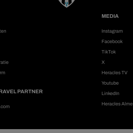
MEDIA
ten
Instagram
Facebook
TikTok
ratie
X
orm
Heracles TV
Youtube
TRAVEL PARTNER
LinkedIn
Heracles Alme
n.com