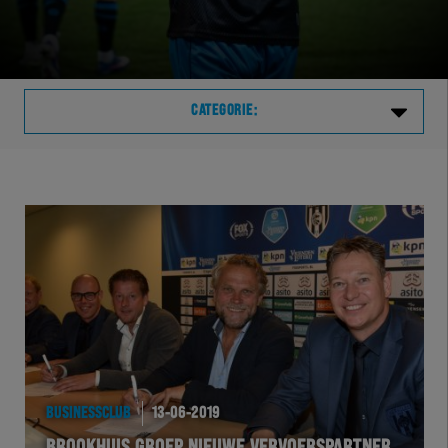
CATEGORIE:
Laatste
VVVHER
TELHER
HERVOL
HEREXC
BUSINESSCLUB
13-06-2019
EXCHER