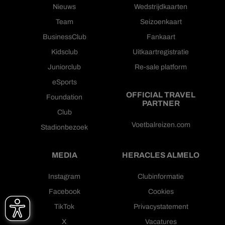
Nieuws
Wedstrijdkaarten
Team
Seizoenkaart
BusinessClub
Fankaart
Kidsclub
Uitkaartregistratie
Juniorclub
Re-sale platform
eSports
OFFICIAL TRAVEL
Foundation
PARTNER
Club
Voetbalreizen.com
Stadionbezoek
MEDIA
HERACLES ALMELO
Instagram
Clubinformatie
Facebook
Cookies
TikTok
Privacystatement
X
Vacatures