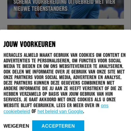
SCHEMA VOORBEREIDING UITGEBREID MET VIER
NIEUWE TEGENSTANDERS
JOUW VOORKEUREN
Heracles Almelo maakt gebruik van cookies om content en
advertenties te personaliseren, om functies voor social
media te bieden en om ons websiteverkeer te analyseren.
Ook delen we informatie over je gebruik van onze site met
onze partners voor social media, adverteren en analyse.
Deze partners kunnen deze gegevens combineren met
HERACLES
06-06-2019
andere informatie die jij aan ze heeft verstrekt of die ze
hebben verzameld op basis van jouw gebruik van hun
MEER TEGENSTANDERS VOORBEREIDING BEKEND,
services. Je gaat akkoord met onze cookies als u onze
ONDER MEER CLUB BRUGGE
website blijft gebruiken. Lees er meer over in
ons
cookiebeleid
of
het beleid van Google
.
WEIGEREN
ACCEPTEREN