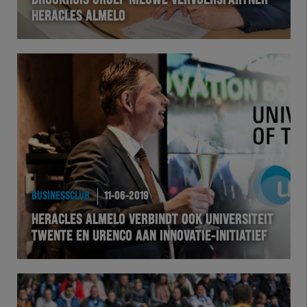
BROOKHUIS GROEP NIEUWE VERVOERSPARTNER
HERACLES ALMELO
VOLHER
HERTEL
Natuurgras
Wedstrijd
Heracles
BUSINESSCLUB
11-06-2019
BusinessClub
HERACLES ALMELO VERBINDT OOK UNIVERSITEIT
TWENTE EN URENCO AAN INNOVATIE-INITIATIEF
Foundation
Herakids