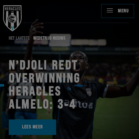
MENU
HET LAATSTE
WEDSTRIJD NIEUWS
N’DJOLI REDT
OVERWINNING
HERACLES
ALMELO: 3-4
LEES MEER