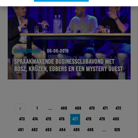
BUSINESSCLUB
06-06-2019
SPRAAKMAKENDE BUSINESSCLUBAVOND MET
BOSZ, KRÜZEN, EGBERS EN EEN MYSTERY GUEST
Berichtnavigatie
1
…
468
469
470
471
472
473
474
475
476
477
478
479
480
481
482
483
484
485
486
…
529