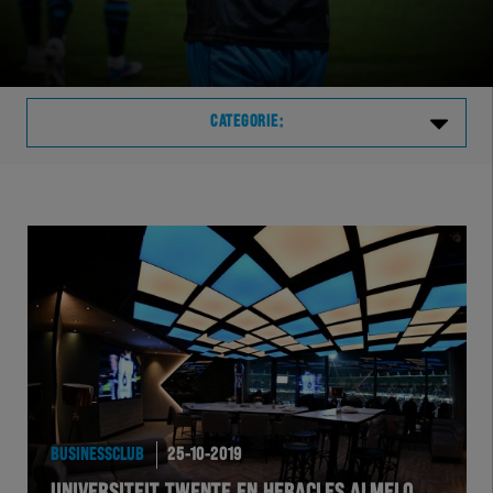
CATEGORIE:
Laatste
VVVHER
TELHER
HERVOL
HEREXC
BUSINESSCLUB
25-10-2019
EXCHER