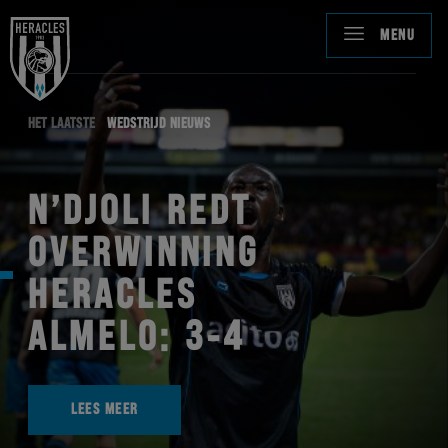
MENU
HET LAATSTE
WEDSTRIJD NIEUWS
N’DJOLI REDT
OVERWINNING
HERACLES
ALMELO: 3-4
LEES MEER