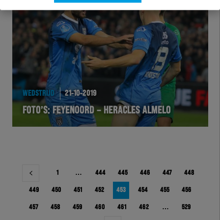
WEDSTRIJD
21-10-2019
FOTO’S: FEYENOORD – HERACLES ALMELO
Berichtnavigatie
1
…
444
445
446
447
448
449
450
451
452
453
454
455
456
457
458
459
460
461
462
…
529