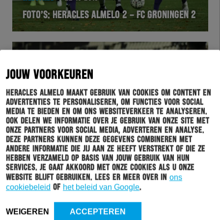
FOTO’S: HERACLES ALMELO 2 – FC GRONINGEN 2
JOUW VOORKEUREN
Heracles Almelo maakt gebruik van cookies om content en
advertenties te personaliseren, om functies voor social
media te bieden en om ons websiteverkeer te analyseren.
Ook delen we informatie over je gebruik van onze site met
onze partners voor social media, adverteren en analyse.
Deze partners kunnen deze gegevens combineren met
WEDSTRIJD
21-10-2019
andere informatie die jij aan ze heeft verstrekt of die ze
hebben verzameld op basis van jouw gebruik van hun
HERACLES ALMELO 2 VERLIEST VAN FC
services. Je gaat akkoord met onze cookies als u onze
GRONINGEN 2
website blijft gebruiken. Lees er meer over in
ons
cookiebeleid
of
het beleid van Google
.
WEIGEREN
ACCEPTEREN