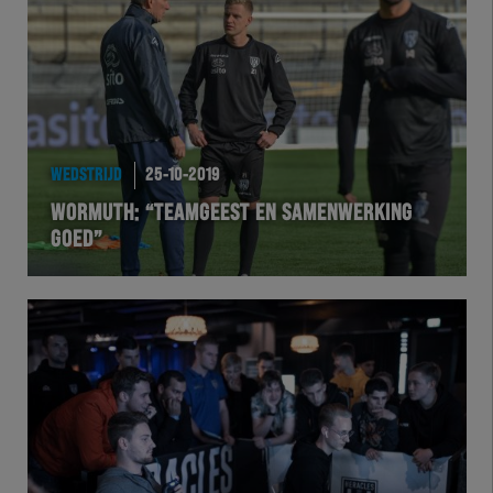
Team Zwart Wit
Futsal
eSports
WEDSTRIJD
25-10-2019
Academie
WORMUTH: “TEAMGEEST EN SAMENWERKING
GOED”