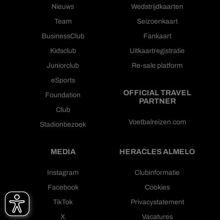
Nieuws
Wedstrijdkaarten
Team
Seizoenkaart
BusinessClub
Fankaart
Kidsclub
Uitkaartregistratie
Juniorclub
Re-sale platform
eSports
OFFICIAL TRAVEL
Foundation
PARTNER
Club
Voetbalreizen.com
Stadionbezoek
MEDIA
HERACLES ALMELO
Instagram
Clubinformatie
Facebook
Cookies
TikTok
Privacystatement
X
Vacatures