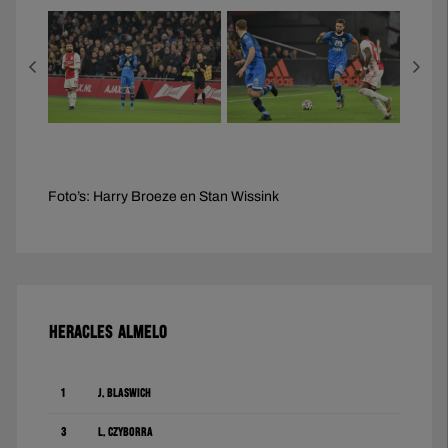
Foto’s: Harry Broeze en Stan Wissink
HERACLES ALMELO
1
J. Blaswich
3
L. Czyborra