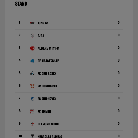
STAND
1
0
Jong AZ
2
0
Ajax
3
0
Almere City FC
4
0
De Graafschap
5
0
FC Den Bosch
6
0
FC Dordrecht
7
0
FC Eindhoven
8
0
FC Emmen
9
0
Helmond Sport
10
0
Heracles Almelo