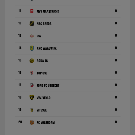
11
0
MVV Maastricht
12
0
NAC Breda
13
0
PSV
14
0
RKC Waalwijk
15
0
Roda JC
16
0
TOP Oss
17
0
Jong FC Utrecht
18
0
VVV-Venlo
19
0
Vitesse
20
0
FC Volendam