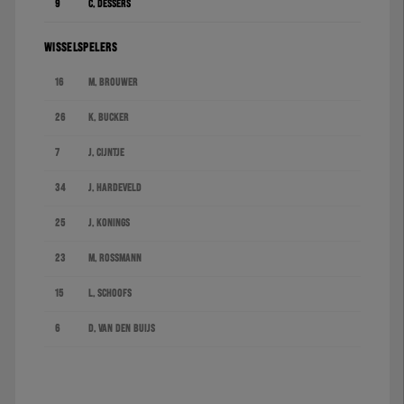
9
C. Dessers
WISSELSPELERS
16
M. Brouwer
26
K. Bucker
7
J. Cijntje
34
J. Hardeveld
25
J. Konings
23
M. Rossmann
15
L. Schoofs
6
D. Van den Buijs