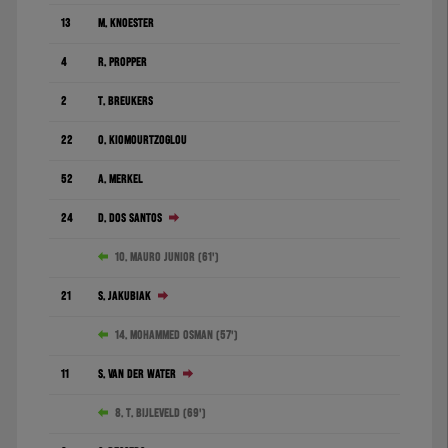
13
M. Knoester
4
R. Pröpper
2
T. Breukers
22
O. Kiomourtzoglou
52
A. Merkel
24
D. dos Santos
10. Mauro Júnior (61')
21
S. Jakubiak
14. Mohammed Osman (57')
11
S. van der Water
8. T. Bijleveld (69')