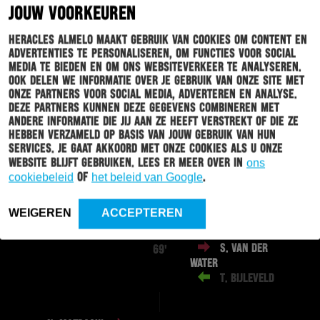
C. DESSERS
90'
JOUW VOORKEUREN
Heracles Almelo maakt gebruik van cookies om content en
advertenties te personaliseren, om functies voor social
K. HUNTELAAR
87'
media te bieden en om ons websiteverkeer te analyseren.
S. DEST
Ook delen we informatie over je gebruik van onze site met
onze partners voor social media, adverteren en analyse.
Deze partners kunnen deze gegevens combineren met
andere informatie die jij aan ze heeft verstrekt of die ze
H. ZIYECH
81'
hebben verzameld op basis van jouw gebruik van hun
R. MARIN
services. Je gaat akkoord met onze cookies als u onze
website blijft gebruiken. Lees er meer over in
ons
cookiebeleid
of
het beleid van Google
.
Z. LABYAD
73'
K. HUNTELAAR
WEIGEREN
ACCEPTEREN
S. VAN DER
69'
WATER
T. BIJLEVELD