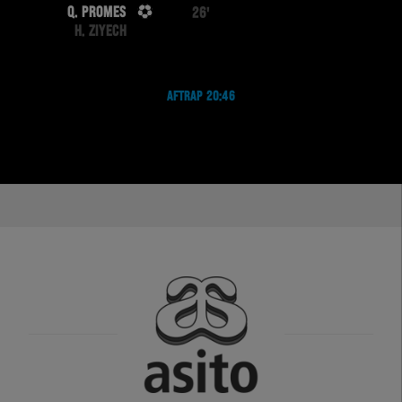
Q. PROMES
26'
H. ZIYECH
AFTRAP 20:46