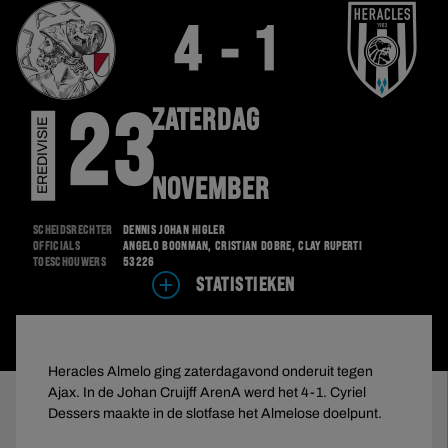
4 - 1
ZATERDAG
23
EREDIVISIE
NOVEMBER
Scheidsrechter
Dennis Johan Higler
Officials
Angelo Boonman, Cristian Dobre, Clay Ruperti
Toeschouwers
53226
STATISTIEKEN
Heracles Almelo ging zaterdagavond onderuit tegen
Ajax. In de Johan Cruijff ArenA werd het 4-1. Cyriel
Dessers maakte in de slotfase het Almelose doelpunt.