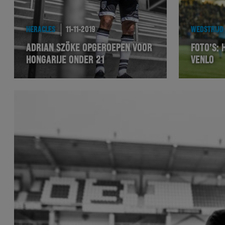
HERACLES
11-11-2019
WEDSTRIJD
ADRIAN SZÖKE OPGEROEPEN VOOR
FOTO’S: 
HONGARIJE ONDER 21
VENLO