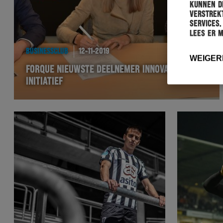
kunnen de
verstrekt
services.
Lees er 
BUSINESSCLUB
12-11-2019
WEIGER
FORQUE NIEUWSTE DEELNEMER INNOVATIE-
INITIATIEF