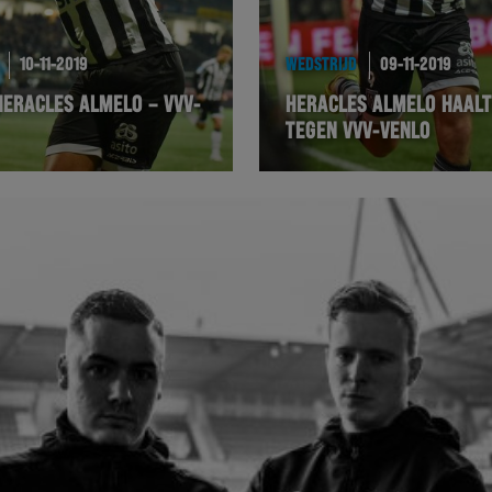
10-11-2019
WEDSTRIJD
09-11-2019
HERACLES ALMELO – VVV-
HERACLES ALMELO HAALT
TEGEN VVV-VENLO