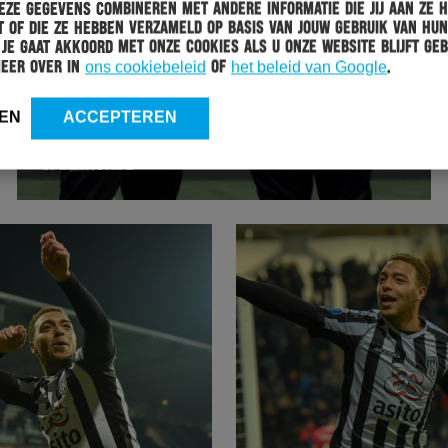
ze gegevens combineren met andere informatie die jij aan ze 
 of die ze hebben verzameld op basis van jouw gebruik van hun
 Je gaat akkoord met onze cookies als u onze website blijft geb
meer over in
ons cookiebeleid
of
het beleid van Google
.
ESPORTS
12-11-2019
EN
ACCEPTEREN
HERACLES ESPORTS KOPLOPER NA DE EERSTE
SPEELRONDE