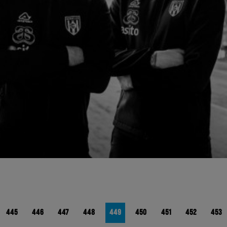
445
446
447
448
449
450
451
452
453