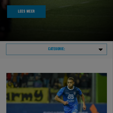
LEES MEER
CATEGORIE:
Laatste
VVVHER
TELHER
HERVOL