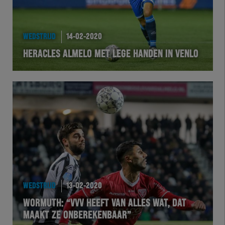
HEREXC
EXCHER
WEDSTRIJD
14-02-2020
HERACLES ALMELO MET LEGE HANDEN IN VENLO
VOLHER
HERTEL
Natuurgras
Wedstrijd
Heracles
WEDSTRIJD
13-02-2020
BusinessClub
WORMUTH: “VVV HEEFT VAN ALLES WAT, DAT
MAAKT ZE ONBEREKENBAAR”
Foundation