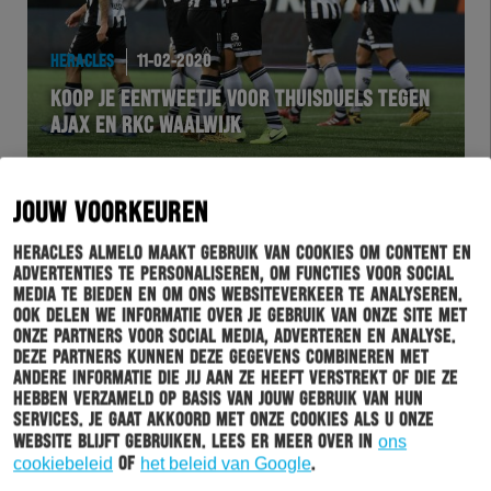
HERACLES
11-02-2020
KOOP JE EENTWEETJE VOOR THUISDUELS TEGEN
AJAX EN RKC WAALWIJK
JOUW VOORKEUREN
Heracles Almelo maakt gebruik van cookies om content en
advertenties te personaliseren, om functies voor social
media te bieden en om ons websiteverkeer te analyseren.
Ook delen we informatie over je gebruik van onze site met
onze partners voor social media, adverteren en analyse.
Deze partners kunnen deze gegevens combineren met
andere informatie die jij aan ze heeft verstrekt of die ze
hebben verzameld op basis van jouw gebruik van hun
services. Je gaat akkoord met onze cookies als u onze
BUSINESSCLUB
11-02-2020
website blijft gebruiken. Lees er meer over in
ons
cookiebeleid
of
het beleid van Google
.
KOM MORGEN NAAR DE NETWERKLUNCH