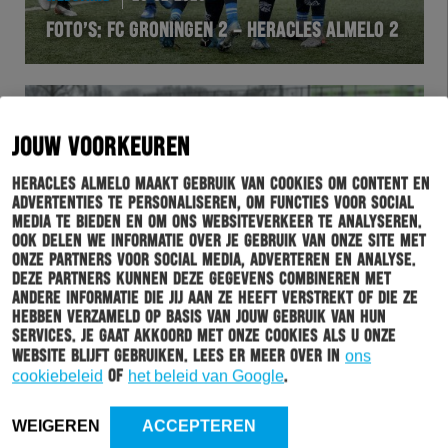
FOTO’S: FC GRONINGEN 2 – HERACLES ALMELO 2
JOUW VOORKEUREN
Heracles Almelo maakt gebruik van cookies om content en
advertenties te personaliseren, om functies voor social
media te bieden en om ons websiteverkeer te analyseren.
Ook delen we informatie over je gebruik van onze site met
onze partners voor social media, adverteren en analyse.
Deze partners kunnen deze gegevens combineren met
andere informatie die jij aan ze heeft verstrekt of die ze
hebben verzameld op basis van jouw gebruik van hun
WEDSTRIJD
24-02-2020
services. Je gaat akkoord met onze cookies als u onze
HERACLES ALMELO 2 WINT IN GRONINGEN
website blijft gebruiken. Lees er meer over in
ons
cookiebeleid
of
het beleid van Google
.
WEIGEREN
ACCEPTEREN