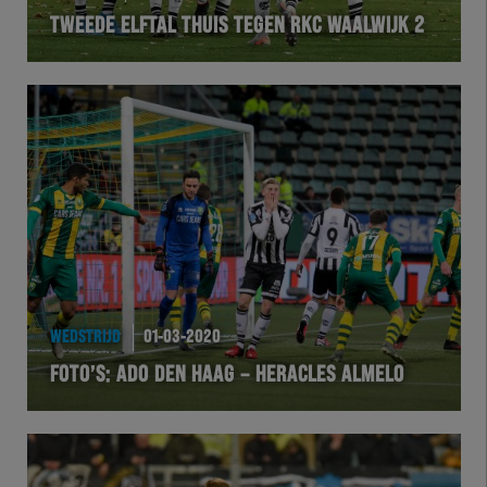
TWEEDE ELFTAL THUIS TEGEN RKC WAALWIJK 2
VOLHER
HERTEL
Natuurgras
Wedstrijd
Heracles
BusinessClub
WEDSTRIJD
01-03-2020
FOTO’S: ADO DEN HAAG – HERACLES ALMELO
Foundation
Herakids