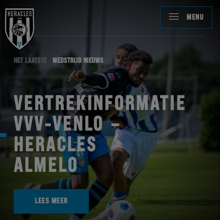
MENU
HET LAATSTE
WEDSTRIJD NIEUWS
VERTREKINFORMATIE
VVV-VENLO –
HERACLES
ALMELO
LEES MEER