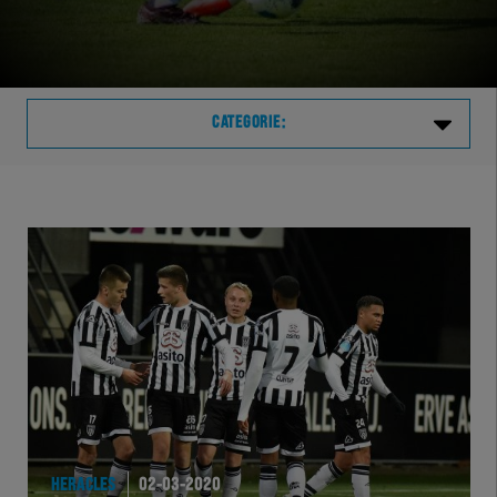
CATEGORIE:
Laatste
VVVHER
TELHER
HERVOL
HEREXC
EXCHER
HERACLES
02-03-2020