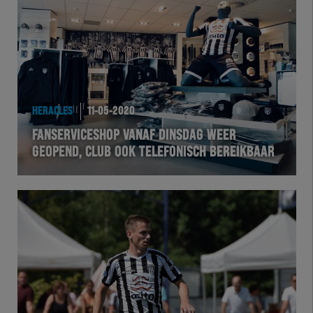
Team Zwart Wit
Futsal
eSports
HERACLES
11-05-2020
Academie
FANSERVICESHOP VANAF DINSDAG WEER
GEOPEND, CLUB OOK TELEFONISCH BEREIKBAAR