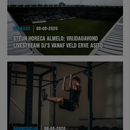
HERACLES
08-05-2020
STEUN HORECA ALMELO: VRIJDAGAVOND
LIVESTREAM DJ’S VANAF VELD ERVE ASITO
BUSINESSCLUB
08-05-2020