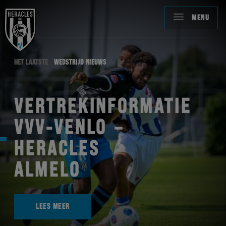
MENU
HET LAATSTE
WEDSTRIJD NIEUWS
VERTREKINFORMATIE
VVV-VENLO –
HERACLES
ALMELO
LEES MEER