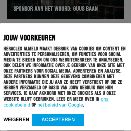
SPONSOR AAN HET WOORD: GUUS BAAN
JOUW VOORKEUREN
Heracles Almelo maakt gebruik van cookies om content en
advertenties te personaliseren, om functies voor social
media te bieden en om ons websiteverkeer te analyseren.
Ook delen we informatie over je gebruik van onze site met
onze partners voor social media, adverteren en analyse.
Deze partners kunnen deze gegevens combineren met
andere informatie die jij aan ze heeft verstrekt of die ze
hebben verzameld op basis van jouw gebruik van hun
HERACLES
07-05-2020
services. Je gaat akkoord met onze cookies als u onze
website blijft gebruiken. Lees er meer over in
ons
DIT IS ONS MOOISTE EREDIVISIESHIRT OOIT
cookiebeleid
of
het beleid van Google
.
WEIGEREN
ACCEPTEREN