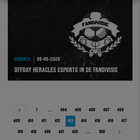
ESPORTS
05-05-2020
OFFDAY HERACLES ESPORTS IN DE FANDIVISIE
Berichtnavigatie
1
…
404
405
406
407
408
409
410
411
412
413
414
415
416
417
418
419
420
421
422
…
528