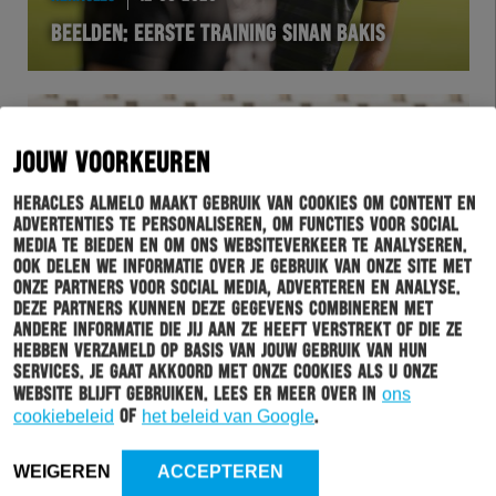
BEELDEN: EERSTE TRAINING SINAN BAKIS
JOUW VOORKEUREN
Heracles Almelo maakt gebruik van cookies om content en
advertenties te personaliseren, om functies voor social
media te bieden en om ons websiteverkeer te analyseren.
Ook delen we informatie over je gebruik van onze site met
onze partners voor social media, adverteren en analyse.
Deze partners kunnen deze gegevens combineren met
andere informatie die jij aan ze heeft verstrekt of die ze
hebben verzameld op basis van jouw gebruik van hun
HERACLES
12-08-2020
services. Je gaat akkoord met onze cookies als u onze
HERACLES ALMELO – SF LOTTE AFGELAST
website blijft gebruiken. Lees er meer over in
ons
cookiebeleid
of
het beleid van Google
.
WEIGEREN
ACCEPTEREN