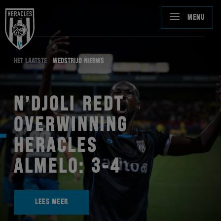
MENU
HET LAATSTE
WEDSTRIJD NIEUWS
N’DJOLI REDT
OVERWINNING
HERACLES
ALMELO: 3-4
LEES MEER