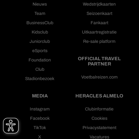
Nieuws
Wedstrijdkaarten
Team
Seizoenkaart
BusinessClub
Fankaart
Kidsclub
Uitkaartregistratie
Juniorclub
Re-sale platform
eSports
OFFICIAL TRAVEL
Foundation
PARTNER
Club
Voetbalreizen.com
Stadionbezoek
MEDIA
HERACLES ALMELO
Instagram
Clubinformatie
Facebook
Cookies
TikTok
Privacystatement
X
Vacatures