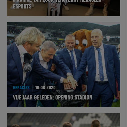
MAURICE VAN ZUUK VERSTERKT HERACLES
ESPORTS
VOLHER
HERTEL
Natuurgras
Wedstrijd
Heracles
BusinessClub
HERACLES
16-08-2020
VIJF JAAR GELEDEN: OPENING STADION
Foundation
Herakids