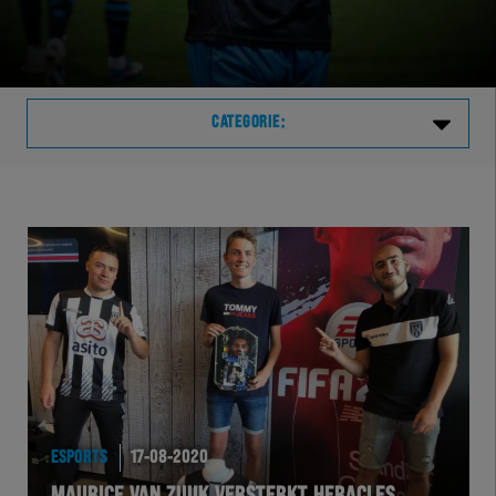
CATEGORIE:
Laatste
VVVHER
TELHER
HERVOL
HEREXC
ESPORTS
17-08-2020
EXCHER