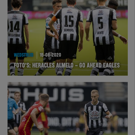
Team Zwart Wit
Futsal
eSports
Academie
WEDSTRIJD
15-08-2020
FOTO’S: HERACLES ALMELO – GO AHEAD EAGLES