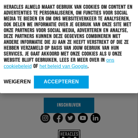
Heracles Almelo maakt gebruik van cookies om content en
advertenties te personaliseren, om functies voor social
media te bieden en om ons websiteverkeer te analyseren.
Ook delen we informatie over je gebruik van onze site met
onze partners voor social media, adverteren en analyse.
Deze partners kunnen deze gegevens combineren met
andere informatie die jij aan ze heeft verstrekt of die ze
hebben verzameld op basis van jouw gebruik van hun
Schrijf je in voor onze nieuwsbrief
services. Je gaat akkoord met onze cookies als u onze
website blijft gebruiken. Lees er meer over in
ons
Wil jij altijd en overal op de hoogte gehouden worden
cookiebeleid
of
het beleid van Google
.
van al het clubnieuws? Schrijf je dan in voor de
nieuwsbrief van Heracles Almelo. Doordat je zelf aan
WEIGEREN
ACCEPTEREN
kan geven welk nieuws jij van ons wil ontvangen,
sturen wij alleen nieuws wat voor jou relevant is.
INSCHRIJVEN