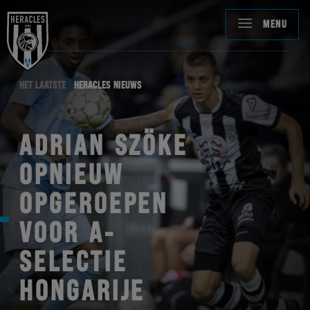
MENU
HET LAATSTE
HERACLES NIEUWS
ADRIAN SZÖKE
OPNIEUW
OPGEROEPEN
VOOR A-
SELECTIE
HONGARIJE