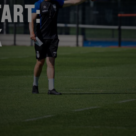
ART:
K