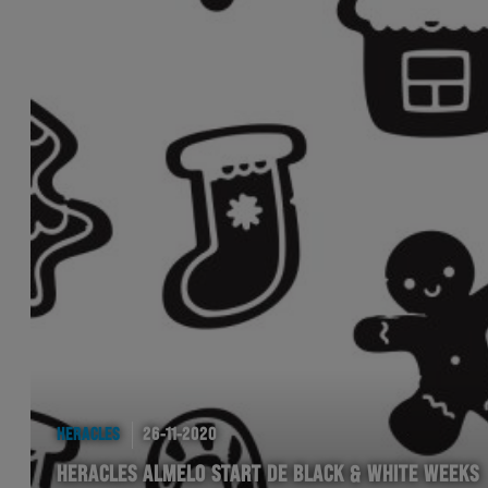
HERACLES
26-11-2020
HERACLES ALMELO START DE BLACK & WHITE WEEKS