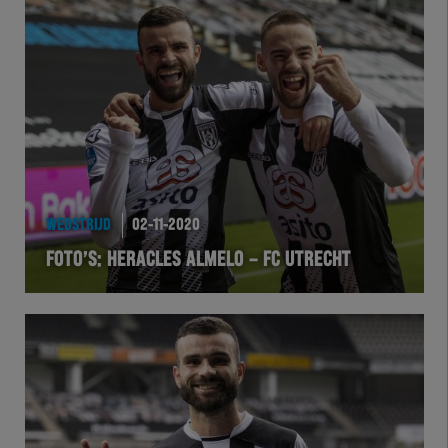
Herakids
Team Zwart Wit
Futsal
eSports
Academie
WEDSTRIJD
02-11-2020
FOTO’S: HERACLES ALMELO – FC UTRECHT