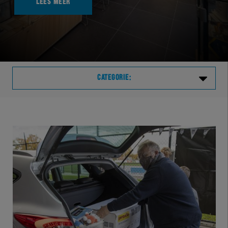
LEES MEER
CATEGORIE:
Laatste
VVVHER
TELHER
HERVOL
HEREXC