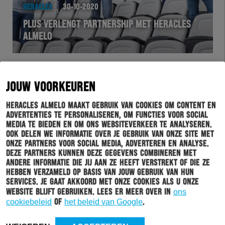
HERACLES
30-10-2020
PLUS VERLENGT PARTNERSHIP MET HERACLES
ALMELO
JOUW VOORKEUREN
Heracles Almelo maakt gebruik van cookies om content en
advertenties te personaliseren, om functies voor social
media te bieden en om ons websiteverkeer te analyseren.
Ook delen we informatie over je gebruik van onze site met
onze partners voor social media, adverteren en analyse.
Deze partners kunnen deze gegevens combineren met
andere informatie die jij aan ze heeft verstrekt of die ze
WEDSTRIJD
30-10-2020
hebben verzameld op basis van jouw gebruik van hun
services. Je gaat akkoord met onze cookies als u onze
WORMUTH: “WEDSTRIJD TEGEN FC UTRECHT
website blijft gebruiken. Lees er meer over in
ons
MOOIE UITDAGING”
cookiebeleid
of
het beleid van Google
.