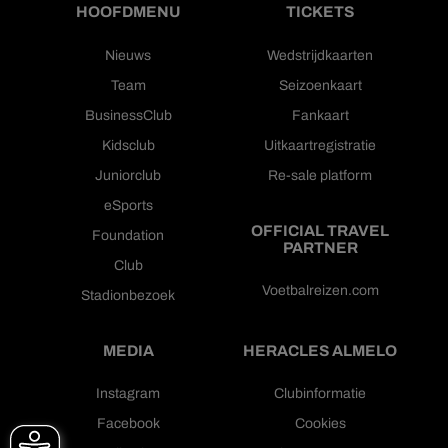
HOOFDMENU
TICKETS
Nieuws
Wedstrijdkaarten
Team
Seizoenkaart
BusinessClub
Fankaart
Kidsclub
Uitkaartregistratie
Juniorclub
Re-sale platform
eSports
OFFICIAL TRAVEL
Foundation
PARTNER
Club
Voetbalreizen.com
Stadionbezoek
MEDIA
HERACLES ALMELO
Instagram
Clubinformatie
Facebook
Cookies