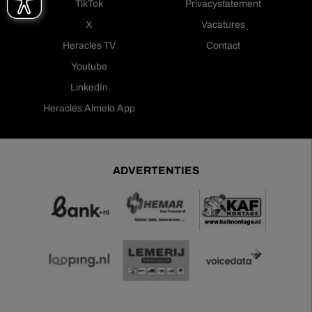
TikTok
Privacystatement
X
Vacatures
Heracles TV
Contact
Youtube
LinkedIn
Heracles Almelo App
ADVERTENTIES