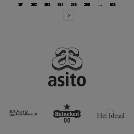
391
392
393
394
395
396
…
529