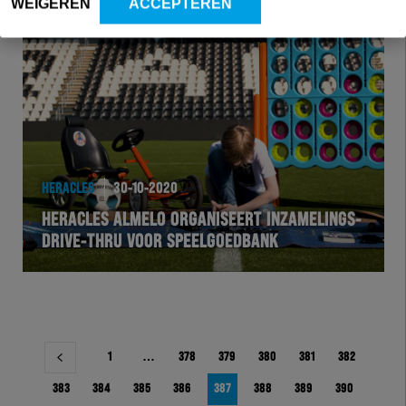
WEIGEREN
ACCEPTEREN
HERACLES
30-10-2020
HERACLES ALMELO ORGANISEERT INZAMELINGS-
DRIVE-THRU VOOR SPEELGOEDBANK
Berichtnavigatie
1
…
378
379
380
381
382
383
384
385
386
387
388
389
390