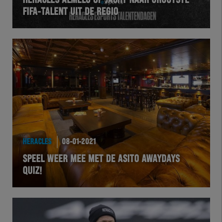
HERACLES ALMELO OP JACHT NAAR GROOTSTE
FIFA-TALENT UIT DE REGIO
VOLHER
HERTEL
Natuurgras
Wedstrijd
Heracles
HERACLES
08-01-2021
BusinessClub
SPEEL WEER MEE MET DE ASITO AWAYDAYS
QUIZ!
Foundation
Herakids