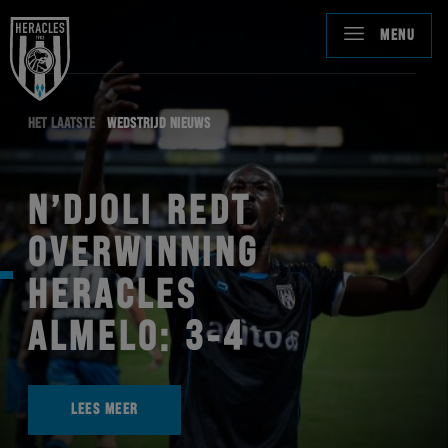
MENU
HET LAATSTE
WEDSTRIJD NIEUWS
N’DJOLI REDT
OVERWINNING
HERACLES
ALMELO: 3-4
LEES MEER