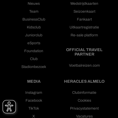
Nieuws
Wedstrijdkaarten
Team
Seizoenkaart
BusinessClub
Fankaart
Kidsclub
Uitkaartregistratie
Juniorclub
Re-sale platform
eSports
OFFICIAL TRAVEL
Foundation
PARTNER
Club
Voetbalreizen.com
Stadionbezoek
MEDIA
HERACLES ALMELO
Instagram
Clubinformatie
Facebook
Cookies
TikTok
Privacystatement
X
Vacatures