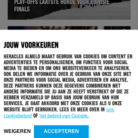
PLAY-OFFS LAATSTE HORDE VOOR EDIVISIE
FINALS
JOUW VOORKEUREN
Heracles Almelo maakt gebruik van cookies om content en
advertenties te personaliseren, om functies voor social
media te bieden en om ons websiteverkeer te analyseren.
Ook delen we informatie over je gebruik van onze site met
onze partners voor social media, adverteren en analyse.
Deze partners kunnen deze gegevens combineren met
HERACLES
05-01-2021
andere informatie die jij aan ze heeft verstrekt of die ze
hebben verzameld op basis van jouw gebruik van hun
KIJK TERUG: DE HERACLES ALMELO
services. Je gaat akkoord met onze cookies als u onze
NIEUWJAARSSHOW
website blijft gebruiken. Lees er meer over in
ons
cookiebeleid
of
het beleid van Google
.
WEIGEREN
ACCEPTEREN