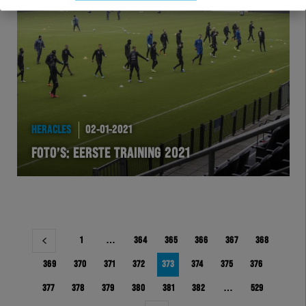
HERACLES
02-01-2021
FOTO’S: EERSTE TRAINING 2021
Berichtnavigatie
1
…
364
365
366
367
368
369
370
371
372
373
374
375
376
377
378
379
380
381
382
…
529