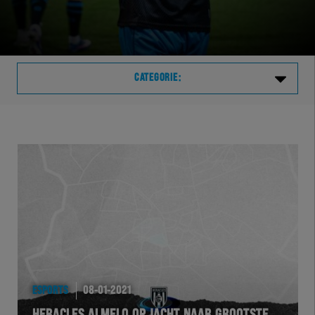
CATEGORIE:
Laatste
VVVHER
TELHER
HERVOL
HEREXC
ESPORTS
08-01-2021
EXCHER