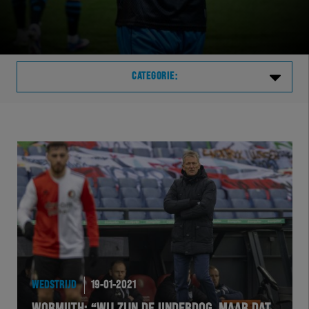
CATEGORIE:
Laatste
VVVHER
TELHER
HERVOL
HEREXC
WEDSTRIJD
19-01-2021
EXCHER