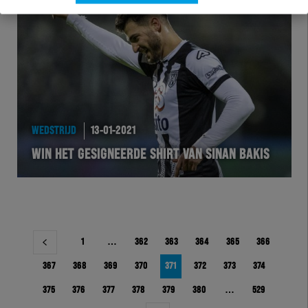
WEDSTRIJD
13-01-2021
WIN HET GESIGNEERDE SHIRT VAN SINAN BAKIS
Berichtnavigatie
1
…
362
363
364
365
366
367
368
369
370
371
372
373
374
375
376
377
378
379
380
…
529