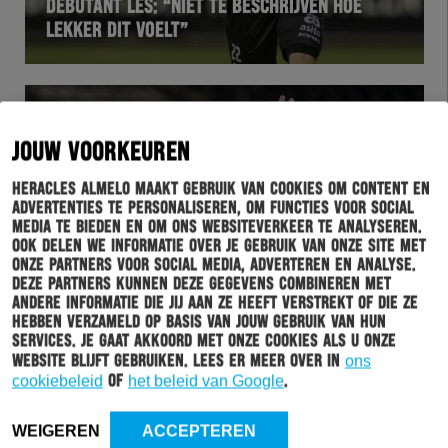
DEBUTANT LES: “NIET TE BESCHRIJVEN HOE
LEKKER DIT VOELT”
JOUW VOORKEUREN
Heracles Almelo maakt gebruik van cookies om content en
advertenties te personaliseren, om functies voor social
media te bieden en om ons websiteverkeer te analyseren.
Ook delen we informatie over je gebruik van onze site met
onze partners voor social media, adverteren en analyse.
Deze partners kunnen deze gegevens combineren met
WEDSTRIJD
13-01-2021
andere informatie die jij aan ze heeft verstrekt of die ze
hebben verzameld op basis van jouw gebruik van hun
BAKIS: “HET VOELT NU EEN BEETJE ALSOF IK IN
services. Je gaat akkoord met onze cookies als u onze
EEN SPROOKJE ZIT”
website blijft gebruiken. Lees er meer over in
ons
cookiebeleid
of
het beleid van Google
.
WEIGEREN
ACCEPTEREN