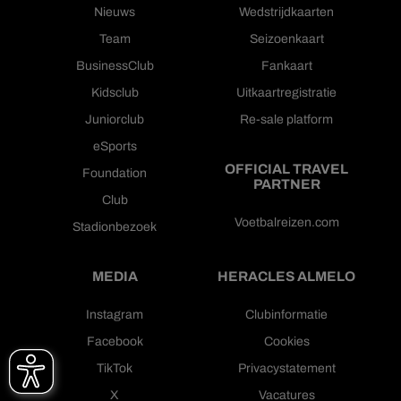
Nieuws
Wedstrijdkaarten
Team
Seizoenkaart
BusinessClub
Fankaart
Kidsclub
Uitkaartregistratie
Juniorclub
Re-sale platform
eSports
OFFICIAL TRAVEL
Foundation
PARTNER
Club
Voetbalreizen.com
Stadionbezoek
MEDIA
HERACLES ALMELO
Instagram
Clubinformatie
Facebook
Cookies
TikTok
Privacystatement
X
Vacatures