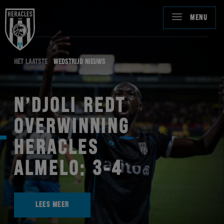
MENU
HET LAATSTE
WEDSTRIJD NIEUWS
N’DJOLI REDT
OVERWINNING
HERACLES
ALMELO: 3-4
LEES MEER