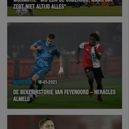
WORMUTH: “WIJ ZIJN DE UNDERDOG, MAAR DAT
ZEGT NIET ALTIJD ALLES”
VOLHER
HERTEL
Natuurgras
Wedstrijd
Heracles
WEDSTRIJD
18-01-2021
BusinessClub
DE BEKERHISTORIE VAN FEYENOORD – HERACLES
ALMELO
Foundation
Herakids