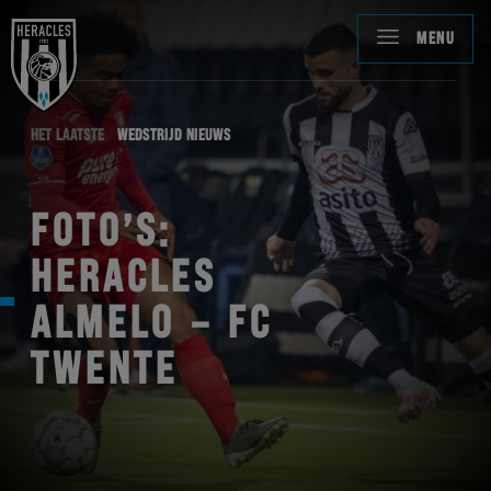
MENU
HET LAATSTE
WEDSTRIJD NIEUWS
FOTO’S:
HERACLES
ALMELO – FC
TWENTE