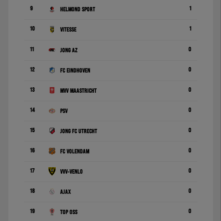
9
1
Helmond Sport
10
1
Vitesse
11
0
Jong AZ
12
0
FC Eindhoven
13
0
MVV Maastricht
14
0
PSV
15
0
Jong FC Utrecht
16
0
FC Volendam
17
0
VVV-Venlo
18
0
Ajax
19
0
TOP Oss