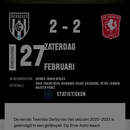
2 - 2
ZATERDAG
27
EREDIVISIE
FEBRUARI
Scheidsrechter
Dennis Johan Higler
Dave Franciscus Johannes Godef Goossens, Peter Janson,
Officials
Martin Perez
STATISTIEKEN
De eerste Twentse Derby van het seizoen 2020-2021 is
geëindigd in een gelijkspel. Op Erve Asito kwam