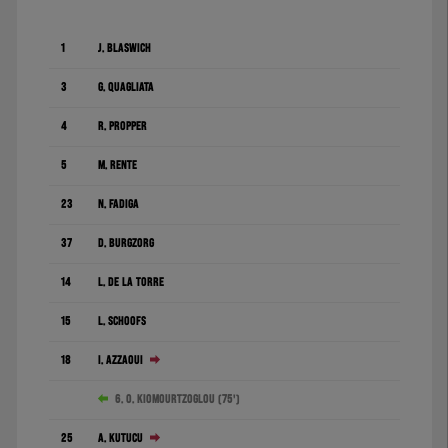
1
J. Blaswich
3
G. Quagliata
4
R. Pröpper
5
M. Rente
23
N. Fadiga
37
D. Burgzorg
14
L. de la Torre
15
L. Schoofs
18
I. Azzaoui
6. O. Kiomourtzoglou (75')
25
A. Kutucu