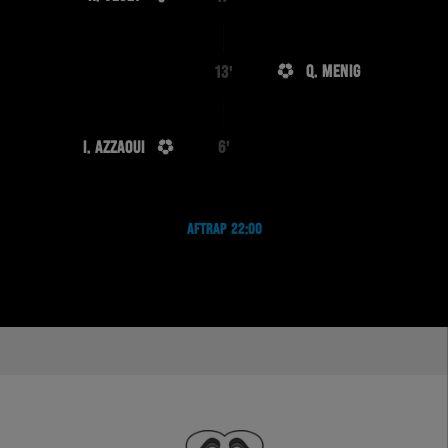
Q. MENIG
13'
I. AZZAOUI
6'
AFTRAP 22:00