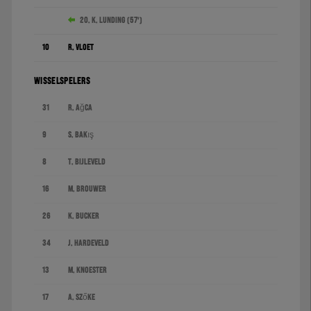
20. K. Lunding (57')
10
R. Vloet
WISSELSPELERS
31
R. Ağca
9
S. Bakış
8
T. Bijleveld
16
M. Brouwer
26
K. Bucker
34
J. Hardeveld
13
M. Knoester
17
A. Szőke