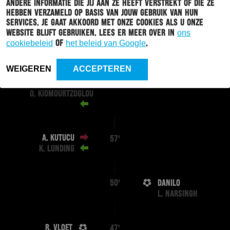
andere informatie die jij aan ze heeft verstrekt of die ze
hebben verzameld op basis van jouw gebruik van hun
services. Je gaat akkoord met onze cookies als u onze
website blijft gebruiken. Lees er meer over in
ons
L. NARSINGH
79'
cookiebeleid
of
het beleid van Google
.
D. ROTS
WEIGEREN
ACCEPTEREN
I. AZZAOUI
75'
O. KIOMOURTZOGLOU
A. KUTUCU
57'
K. LUNDING
DANILO
50'
L. NARSINGH
R. VLOET
47'