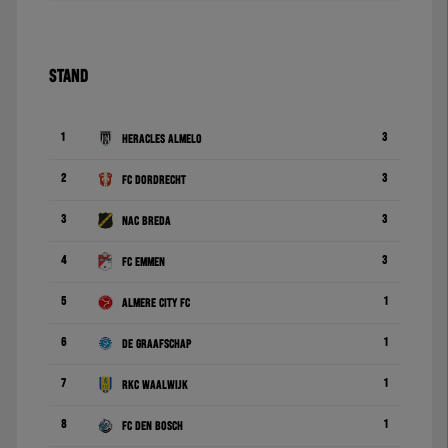
STAND
1
3
Heracles Almelo
2
3
FC Dordrecht
3
3
NAC Breda
4
3
FC Emmen
5
1
Almere City FC
6
1
De Graafschap
7
1
RKC Waalwijk
8
1
FC Den Bosch