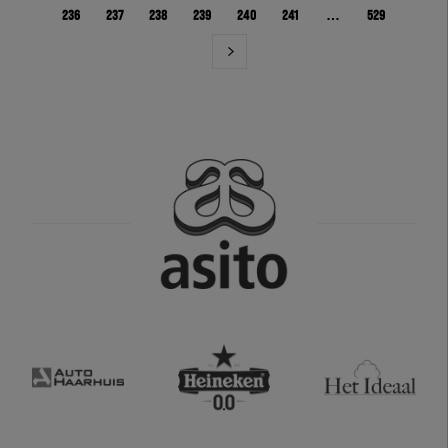
236
237
238
239
240
241
…
529