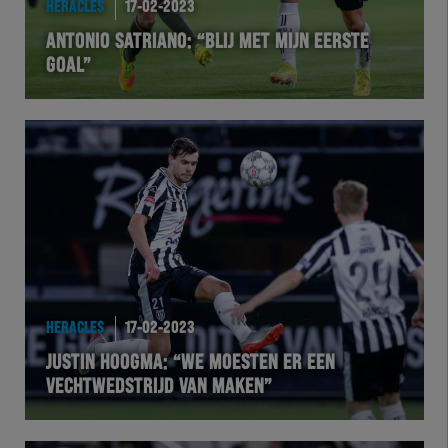
HERACLES
17-02-2023
EXCHER
ANTONIO SATRIANO: “BLIJ MET MIJN EERSTE
GOAL”
VOLHER
HERTEL
Natuurgras
Wedstrijd
Heracles
HERACLES
17-02-2023
BusinessClub
JUSTIN HOOGMA: “WE MOESTEN ER EEN
VECHTWEDSTRIJD VAN MAKEN”
Foundation