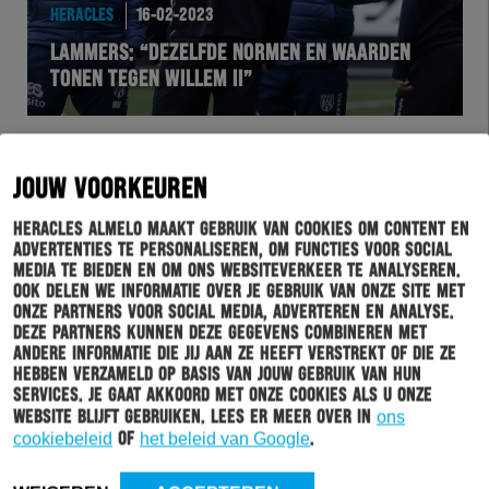
HERACLES
16-02-2023
LAMMERS: “DEZELFDE NORMEN EN WAARDEN
TONEN TEGEN WILLEM II”
JOUW VOORKEUREN
Heracles Almelo maakt gebruik van cookies om content en
advertenties te personaliseren, om functies voor social
media te bieden en om ons websiteverkeer te analyseren.
Ook delen we informatie over je gebruik van onze site met
onze partners voor social media, adverteren en analyse.
Deze partners kunnen deze gegevens combineren met
andere informatie die jij aan ze heeft verstrekt of die ze
HERACLES
16-02-2023
hebben verzameld op basis van jouw gebruik van hun
services. Je gaat akkoord met onze cookies als u onze
WEDSTRIJDAANBIEDING: SCOOR JOUW HERACLES
website blijft gebruiken. Lees er meer over in
ons
ALMELO BADLAKEN MET 25% KORTING
cookiebeleid
of
het beleid van Google
.