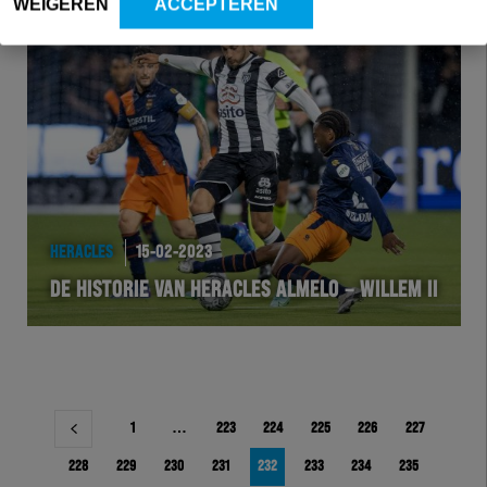
WEIGEREN
ACCEPTEREN
HERACLES
15-02-2023
DE HISTORIE VAN HERACLES ALMELO – WILLEM II
Berichtnavigatie
1
…
223
224
225
226
227
228
229
230
231
232
233
234
235