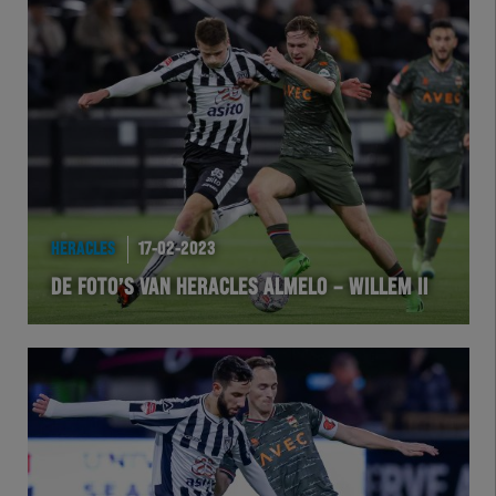
Herakids
Team Zwart Wit
Futsal
eSports
Academie
HERACLES
17-02-2023
DE FOTO’S VAN HERACLES ALMELO – WILLEM II