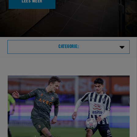
LEES MEER
CATEGORIE:
Laatste
VVVHER
TELHER
HERVOL
HEREXC