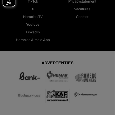
TikTok
Privacystatement
X
Vacatures
Heracles TV
Contact
Youtube
LinkedIn
Heracles Almelo App
ADVERTENTIES