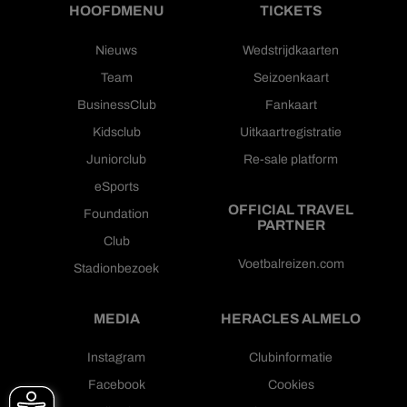
HOOFDMENU
TICKETS
Nieuws
Wedstrijdkaarten
Team
Seizoenkaart
BusinessClub
Fankaart
Kidsclub
Uitkaartregistratie
Juniorclub
Re-sale platform
eSports
OFFICIAL TRAVEL
Foundation
PARTNER
Club
Voetbalreizen.com
Stadionbezoek
MEDIA
HERACLES ALMELO
Instagram
Clubinformatie
Facebook
Cookies