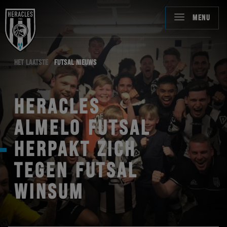
MENU
HET LAATSTE
FUTSAL NIEUWS
HERACLES
ALMELO FUTSAL
HERPAKT ZICH
TEGEN FUTSAL
WINSUM