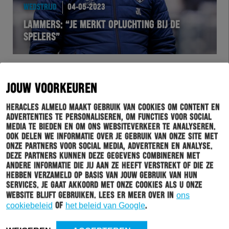
WEDSTRIJD
04-05-2023
LAMMERS: “JE MERKT OPLUCHTING BIJ DE
SPELERS”
JOUW VOORKEUREN
Heracles Almelo maakt gebruik van cookies om content en
advertenties te personaliseren, om functies voor social
media te bieden en om ons websiteverkeer te analyseren.
Ook delen we informatie over je gebruik van onze site met
onze partners voor social media, adverteren en analyse.
Deze partners kunnen deze gegevens combineren met
andere informatie die jij aan ze heeft verstrekt of die ze
HERACLES
04-05-2023
hebben verzameld op basis van jouw gebruik van hun
services. Je gaat akkoord met onze cookies als u onze
STEM NU OP HET UNIBET DOELPUNT VAN DE
website blijft gebruiken. Lees er meer over in
ons
MAAND APRIL
cookiebeleid
of
het beleid van Google
.