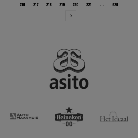
216
217
218
219
220
221
…
529