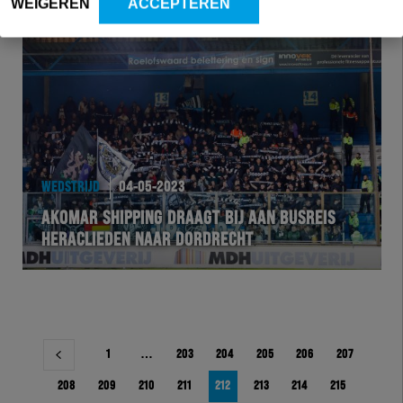
WEIGEREN
ACCEPTEREN
WEDSTRIJD
04-05-2023
AKOMAR SHIPPING DRAAGT BIJ AAN BUSREIS
HERACLIEDEN NAAR DORDRECHT
Berichtnavigatie
1
…
203
204
205
206
207
208
209
210
211
212
213
214
215