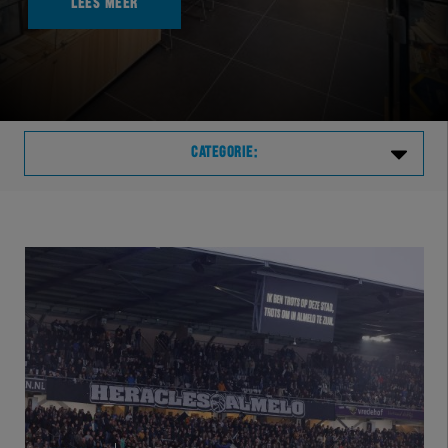
LEES MEER
CATEGORIE:
Laatste
VVVHER
TELHER
HERVOL
HEREXC