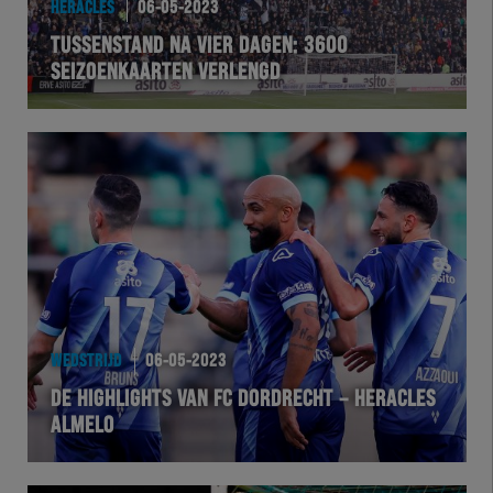
HERACLES
06-05-2023
EXCHER
TUSSENSTAND NA VIER DAGEN: 3600
SEIZOENKAARTEN VERLENGD
VOLHER
HERTEL
Natuurgras
Wedstrijd
Heracles
WEDSTRIJD
06-05-2023
BusinessClub
DE HIGHLIGHTS VAN FC DORDRECHT – HERACLES
ALMELO
Foundation