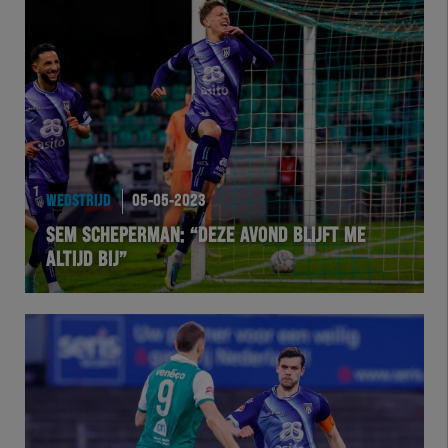
Herakids
Team Zwart Wit
Futsal
eSports
WEDSTRIJD
05-05-2023
Academie
SEM SCHEPERMAN: “DEZE AVOND BLIJFT ME
ALTIJD BIJ”