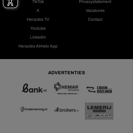
TikTok
Privacystatement
X
Vacatures
Heracles TV
Contact
Youtube
LinkedIn
Heracles Almelo App
ADVERTENTIES