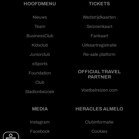
HOOFDMENU
TICKETS
Nieuws
Wedstrijdkaarten
Team
Seizoenkaart
BusinessClub
Fankaart
Kidsclub
Uitkaartregistratie
Juniorclub
Re-sale platform
eSports
OFFICIAL TRAVEL
Foundation
PARTNER
Club
Voetbalreizen.com
Stadionbezoek
MEDIA
HERACLES ALMELO
Instagram
Clubinformatie
Facebook
Cookies