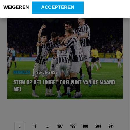
WEIGEREN
ACCEPTEREN
HERACLES
26-05-2023
STEM OP HET UNIBET DOELPUNT VAN DE MAAND
MEI
Berichtnavigatie
1
…
197
198
199
200
201