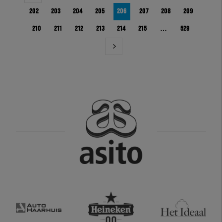
202
203
204
205
206
207
208
209
210
211
212
213
214
215
…
529