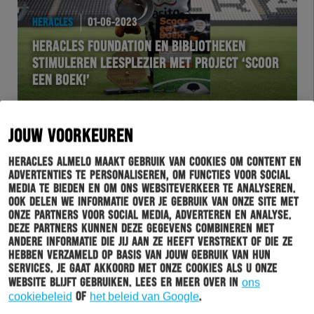
HERACLES
01-06-2023
HERACLES FOUNDATION EN BIBLIOTHEKEN
STIMULEREN LEESPLEZIER MET PROJECT ‘SCOOR
EEN BOEK!’
JOUW VOORKEUREN
Heracles Almelo maakt gebruik van cookies om content en
advertenties te personaliseren, om functies voor social
media te bieden en om ons websiteverkeer te analyseren.
Ook delen we informatie over je gebruik van onze site met
onze partners voor social media, adverteren en analyse.
Deze partners kunnen deze gegevens combineren met
andere informatie die jij aan ze heeft verstrekt of die ze
hebben verzameld op basis van jouw gebruik van hun
HERACLES
30-05-2023
services. Je gaat akkoord met onze cookies als u onze
website blijft gebruiken. Lees er meer over in
ons
ABED NANKISHI: “DANKBAAR VOOR MIJN TIJD IN
cookiebeleid
of
het beleid van Google
.
ALMELO”