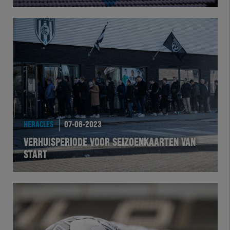
Herakids
Team Zwart Wit
Futsal
eSports
HERACLES
07-06-2023
Academie
VERHUISPERIODE VOOR SEIZOENKAARTEN VAN
START