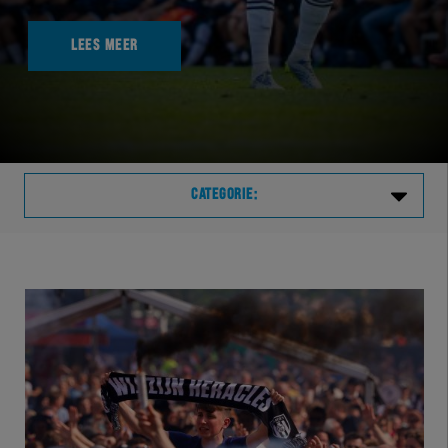
LEES MEER
CATEGORIE:
Laatste
VVVHER
TELHER
HERVOL