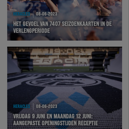
HEREXC
HERACLES
08-06-2023
EXCHER
HET GEVOEL VAN 7407 SEIZOENKAARTEN IN DE
VERLENGPERIODE
VOLHER
HERTEL
Natuurgras
Wedstrijd
Heracles
HERACLES
08-06-2023
BusinessClub
VRIJDAG 9 JUNI EN MAANDAG 12 JUNI:
AANGEPASTE OPENINGSTIJDEN RECEPTIE
Foundation