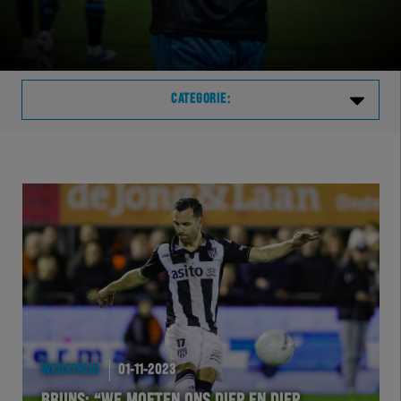
CATEGORIE:
Laatste
VVVHER
TELHER
HERVOL
HEREXC
WEDSTRIJD
01-11-2023
EXCHER