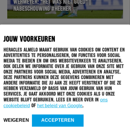
WEHMEYER: “HET WAS NIET GOED” |
NABESCHOUWING #HEEHER
JOUW VOORKEUREN
Heracles Almelo maakt gebruik van cookies om content en
advertenties te personaliseren, om functies voor social
media te bieden en om ons websiteverkeer te analyseren.
Ook delen we informatie over je gebruik van onze site met
onze partners voor social media, adverteren en analyse.
Deze partners kunnen deze gegevens combineren met
andere informatie die jij aan ze heeft verstrekt of die ze
WEDSTRIJD
28-10-2023
hebben verzameld op basis van jouw gebruik van hun
services. Je gaat akkoord met onze cookies als u onze
DE FOTO’S VAN SC HEERENVEEN – HERACLES
website blijft gebruiken. Lees er meer over in
ons
ALMELO
cookiebeleid
of
het beleid van Google
.
WEIGEREN
ACCEPTEREN