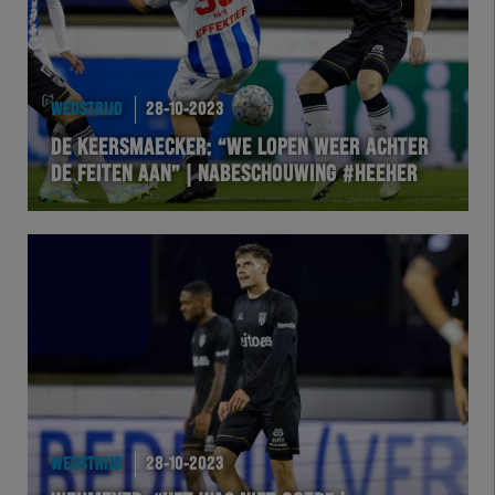
WEDSTRIJD
28-10-2023
DE KEERSMAECKER: “WE LOPEN WEER ACHTER
DE FEITEN AAN” | NABESCHOUWING #HEEHER
WEDSTRIJD
28-10-2023