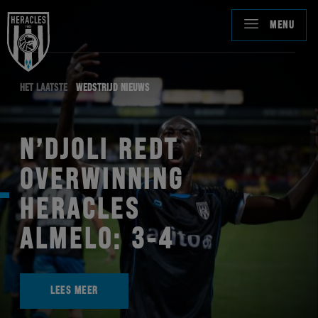
MENU
HET LAATSTE
WEDSTRIJD NIEUWS
N’DJOLI REDT
OVERWINNING
HERACLES
ALMELO: 3-4
LEES MEER