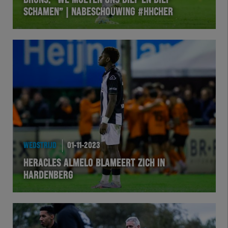
BRUNS: “WE MOETEN ONS DIEP EN DIEP
SCHAMEN” | NABESCHOUWING #HHCHER
VOLHER
HERTEL
Natuurgras
Wedstrijd
Heracles
WEDSTRIJD
01-11-2023
BusinessClub
HERACLES ALMELO BLAMEERT ZICH IN
HARDENBERG
Foundation
Herakids