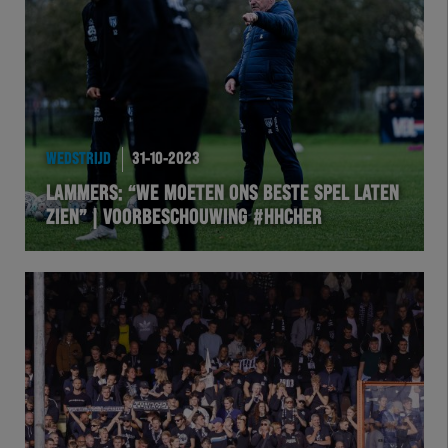
Team Zwart Wit
Futsal
eSports
WEDSTRIJD
31-10-2023
Academie
LAMMERS: “WE MOETEN ONS BESTE SPEL LATEN
ZIEN” | VOORBESCHOUWING #HHCHER