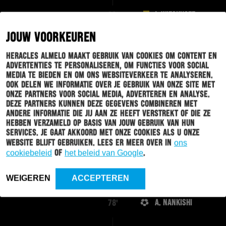
J. WIECKHOFF
88'
JOUW VOORKEUREN
M. SANKOH
87'
Heracles Almelo maakt gebruik van cookies om content en
B. DE
advertenties te personaliseren, om functies voor social
KEERSMAECKER
media te bieden en om ons websiteverkeer te analyseren.
Ook delen we informatie over je gebruik van onze site met
onze partners voor social media, adverteren en analyse.
Deze partners kunnen deze gegevens combineren met
J. RITMEESTER VAN DE
85'
andere informatie die jij aan ze heeft verstrekt of die ze
KAMP
hebben verzameld op basis van jouw gebruik van hun
PASCU
services. Je gaat akkoord met onze cookies als u onze
website blijft gebruiken. Lees er meer over in
ons
cookiebeleid
of
het beleid van Google
.
R. ROOSKEN
84'
J. WILLEMS
WEIGEREN
ACCEPTEREN
A. NANKISHI
78'