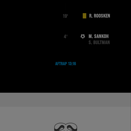
R. ROOSKEN
19'
M. SANKOH
4'
S. BULTMAN
AFTRAP 13:16