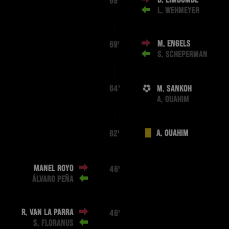
B. LIMBOMBE
69'
L. WEHMEYER
M. ENGELS
69'
S. SCHEPERMAN
M. SANKOH
64'
A. OUAHIM
A. OUAHIM
62'
MANEL ROYO
46'
ÁLVARO PEÑA
R. VAN LA PARRA
46'
S. FLORANUS