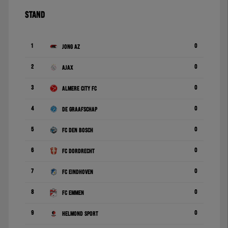
STAND
1
0
Jong AZ
2
0
Ajax
3
0
Almere City FC
4
0
De Graafschap
5
0
FC Den Bosch
6
0
FC Dordrecht
7
0
FC Eindhoven
8
0
FC Emmen
9
0
Helmond Sport