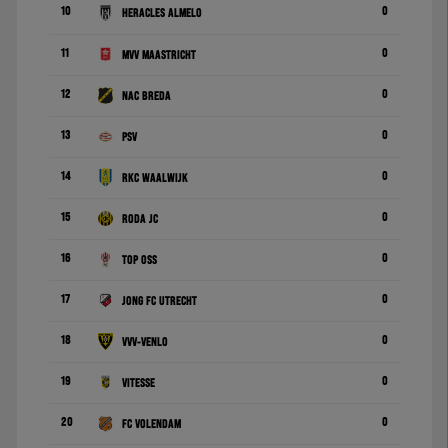
10
0
Heracles Almelo
11
0
MVV Maastricht
12
0
NAC Breda
13
0
PSV
14
0
RKC Waalwijk
15
0
Roda JC
16
0
TOP Oss
17
0
Jong FC Utrecht
18
0
VVV-Venlo
19
0
Vitesse
20
0
FC Volendam