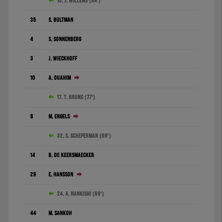
15. J. Willems (84')
35
S. Bultman
4
S. Sonnenberg
3
J. Wieckhoff
10
A. Ouahim
17. T. Bruns (77')
8
M. Engels
32. S. Scheperman (69')
14
B. De Keersmaecker
29
E. Hansson
24. A. Nankishi (69')
44
M. Sankoh