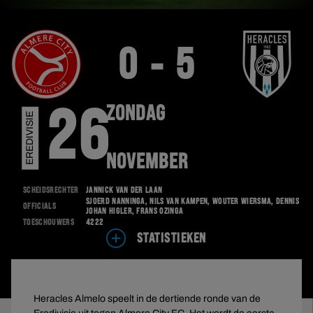
0 - 5
ZONDAG
26
EREDIVISIE
NOVEMBER
Scheidsrechter
Jannick van der Laan
Sjoerd Nanninga, Nils van Kampen, Wouter Wiersma, Dennis
Officials
Johan Higler, Frans Ozinga
Toeschouwers
4222
STATISTIEKEN
Heracles Almelo speelt in de dertiende ronde van de