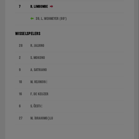
7
B. Limbombe
39. L. Wehmeyer (69')
WISSELSPELERS
28
R. Jalving
2
S. Mokono
9
A. Satriano
18
M. Vejinović
16
F. de Keijzer
6
S. Čestić
27
M. İbrahimoğlu