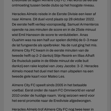
Eredivisie uit tegen Almere City FC. Het wordt de eerste
ontmoeting tussen beide clubs op het hoogste niveau.
Heracles Almelo reisde in de Eerste Divisie een keer af
naar Almere. Dit duel vond plaats op 28 oktober 2022.
De eerste helft verliep voorspoedig. Samuel Armenteros
opende na zes minuten de score en in de 25ste minuut
wist Emil Hansson de score te verdubbelen. Anas
Ouahim was na een half uur spelen dichtbij de 0-3 maar
de lat fungeerde als spelbreker. Na de rust ging het mis.
Almere City FC kwam in de eerste minuten van de
tweede helft op 2-2 dankzij Stije Resink en Illias Alhaft
De thuisclub pakte in de 69ste minuut de volle buit
dankzij een rake kopbal van Joey Jacobs: 3-2. Heracles
Almelo moest het duel met tien man uitspelen na een
tweede gele kaart voor Mateo Les.
Almere City FC speelt sinds 2005 in het betaalde
voetbal. Eerst onder de naam FC Omniworld en vanaf
2010 onder de huidige naam. Vorig seizoen werd voor
het eerst promotie naar de Eredivisie afgedwongen.
Heracles Almelo trof Almere City FC nog twee keer in