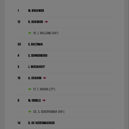
1
M. Brouwer
12
R. Roosken
15. J. Willems (84')
35
S. Bultman
4
S. Sonnenberg
3
J. Wieckhoff
10
A. Ouahim
17. T. Bruns (77')
8
M. Engels
32. S. Scheperman (69')
14
B. De Keersmaecker