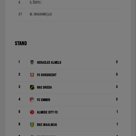
6
S. Čestić
27
M. İbrahimoğlu
STAND
1
3
Heracles Almelo
2
3
FC Dordrecht
3
3
NAC Breda
4
3
FC Emmen
5
1
Almere City FC
6
1
RKC Waalwijk