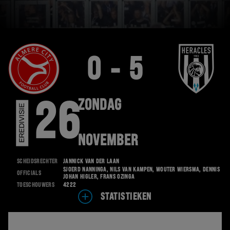
0 - 5
ZONDAG
26
EREDIVISIE
NOVEMBER
Scheidsrechter
Jannick van der Laan
Sjoerd Nanninga, Nils van Kampen, Wouter Wiersma, Dennis
Officials
Johan Higler, Frans Ozinga
Toeschouwers
4222
STATISTIEKEN