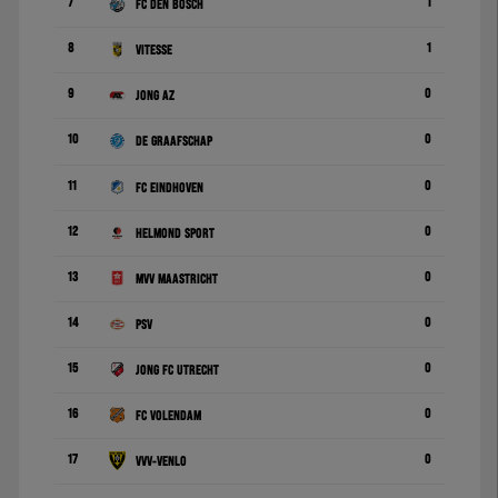
7
1
FC Den Bosch
8
1
Vitesse
9
0
Jong AZ
10
0
De Graafschap
11
0
FC Eindhoven
12
0
Helmond Sport
13
0
MVV Maastricht
14
0
PSV
15
0
Jong FC Utrecht
16
0
FC Volendam
17
0
VVV-Venlo