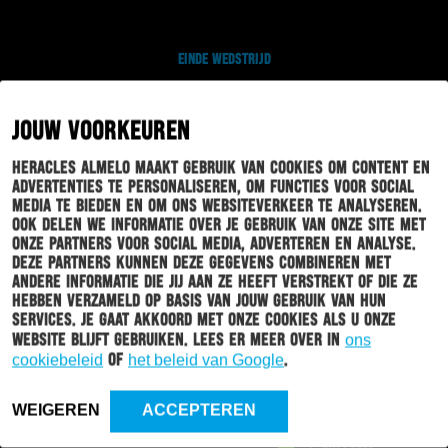
EINDE WEDSTRIJD
JOUW VOORKEUREN
J. WIECKHOFF
88'
Heracles Almelo maakt gebruik van cookies om content en
advertenties te personaliseren, om functies voor social
media te bieden en om ons websiteverkeer te analyseren.
M. SANKOH
87'
Ook delen we informatie over je gebruik van onze site met
B. DE
onze partners voor social media, adverteren en analyse.
KEERSMAECKER
Deze partners kunnen deze gegevens combineren met
andere informatie die jij aan ze heeft verstrekt of die ze
hebben verzameld op basis van jouw gebruik van hun
services. Je gaat akkoord met onze cookies als u onze
J. RITMEESTER VAN DE
85'
website blijft gebruiken. Lees er meer over in
ons
KAMP
cookiebeleid
of
het beleid van Google
.
PASCU
WEIGEREN
ACCEPTEREN
R. ROOSKEN
84'