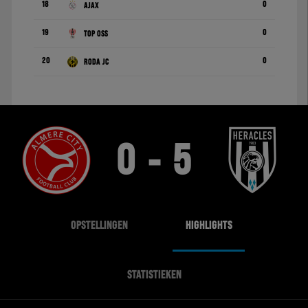
18
0
Ajax
19
0
TOP Oss
20
0
Roda JC
0 - 5
OPSTELLINGEN
HIGHLIGHTS
STATISTIEKEN