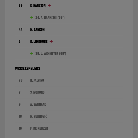
29
E. Hansson
24. A. Nankishi (69')
44
M. Sankoh
7
B. Limbombe
39. L. Wehmeyer (69')
WISSELSPELERS
28
R. Jalving
2
S. Mokono
9
A. Satriano
18
M. Vejinović
16
F. de Keijzer