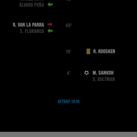
ÁLVARO PEÑA
R. VAN LA PARRA
46'
S. FLORANUS
R. ROOSKEN
19'
M. SANKOH
4'
S. BULTMAN
AFTRAP 13:16