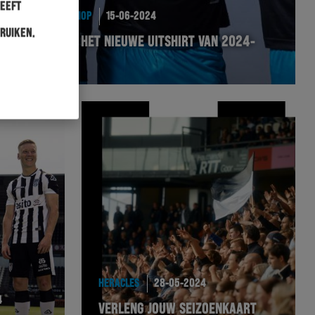
heeft
FANSERVICESHOP
15-06-2024
ruiken.
BESTEL NU HET NIEUWE UITSHIRT VAN 2024-
2025
HERACLES
28-05-2024
4
VERLENG JOUW SEIZOENKAART