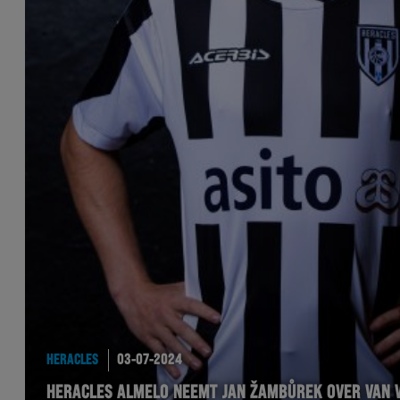
HERACLES
03-07-2024
HERACLES ALMELO NEEMT JAN ŽAMBŮREK OVER VAN V