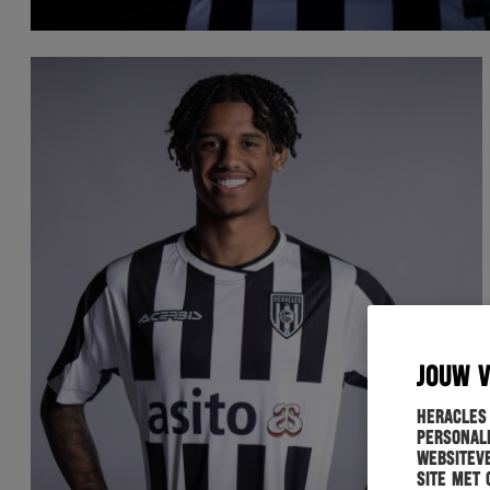
JOUW 
Heracles
personali
websiteve
site met 