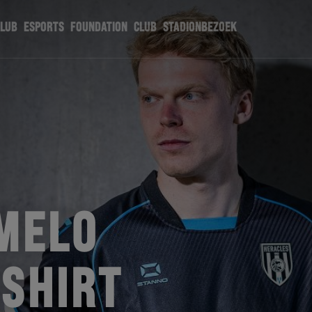
CLUB
ESPORTS
FOUNDATION
CLUB
STADIONBEZOEK
MELO
TSHIRT