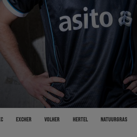
XC
EXCHER
VOLHER
HERTEL
NATUURGRAS