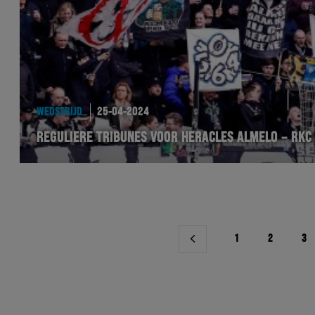
WEDSTRIJD
25-04-2024
REGULIERE TRIBUNES VOOR HERACLES ALMELO – RKC
Berichtnavigatie
1
2
3