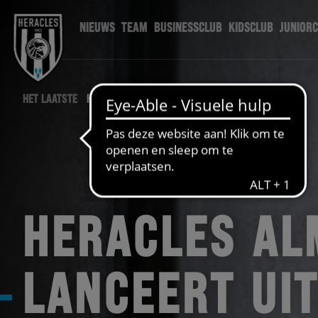
NIEUWS
TEAM
BUSINESSCLUB
KIDSCLUB
JUNIOR
HET LAATSTE
HERACLES NIEUWS
HERACLES AL
LANCEERT UI