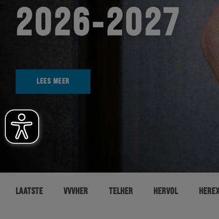
2026-2027
LEES MEER
LAATSTE
VVVHER
TELHER
HERVOL
HERE