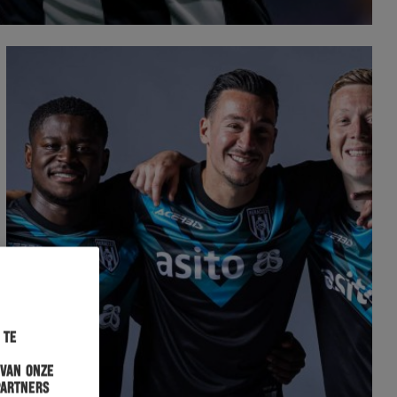
 te
 van onze
partners