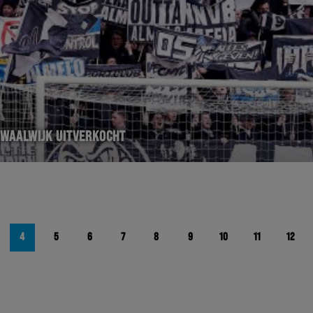
 WAALWIJK UITVERKOCHT
4
5
6
7
8
9
10
11
12