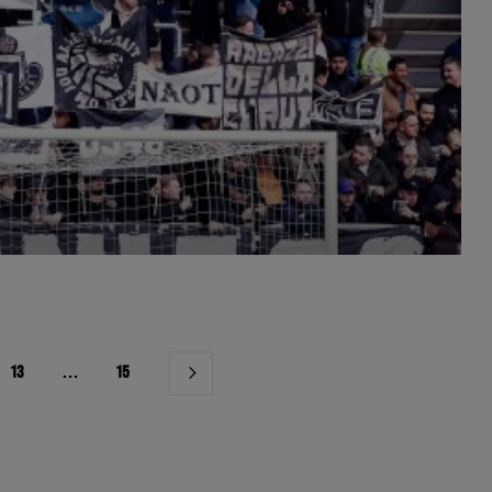
13
…
15