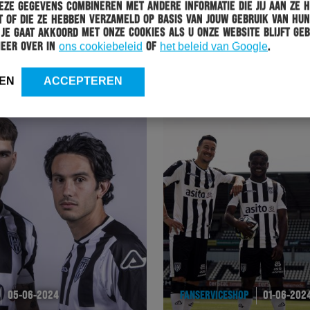
ze gegevens combineren met andere informatie die jij aan ze 
HERACLES
19-06-2024
 of die ze hebben verzameld op basis van jouw gebruik van hun
 Je gaat akkoord met onze cookies als u onze website blijft geb
HERACLES ALMELO OPENT HET SEIZOEN MET EEN
meer over in
ons cookiebeleid
of
het beleid van Google
.
UITWEDSTRIJD TEGEN SPARTA ROTTERDAM
EN
ACCEPTEREN
05-06-2024
FANSERVICESHOP
01-06-202