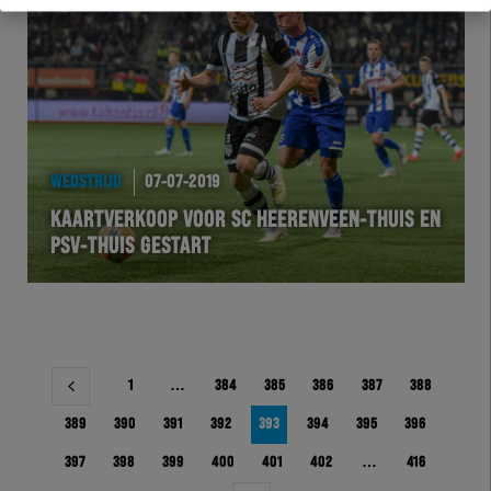
WEDSTRIJD
07-07-2019
KAARTVERKOOP VOOR SC HEERENVEEN-THUIS EN
PSV-THUIS GESTART
Berichtnavigatie
1
…
384
385
386
387
388
389
390
391
392
393
394
395
396
397
398
399
400
401
402
…
416