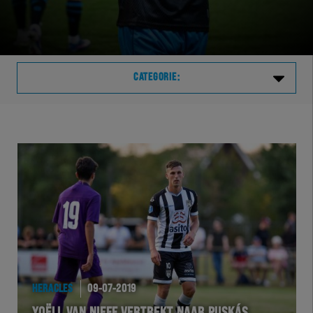
CATEGORIE:
Laatste
VVVHER
TELHER
HERVOL
HEREXC
HERACLES
09-07-2019
EXCHER