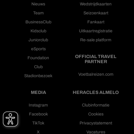
Nieuws
Wedstrijdkaarten
Team
Seizoenkaart
BusinessClub
Fankaart
Kidsclub
Uitkaartregistratie
Juniorclub
Re-sale platform
eSports
OFFICIAL TRAVEL
Foundation
PARTNER
Club
Voetbalreizen.com
Stadionbezoek
MEDIA
HERACLES ALMELO
Instagram
Clubinformatie
Facebook
Cookies
TikTok
Privacystatement
X
Vacatures