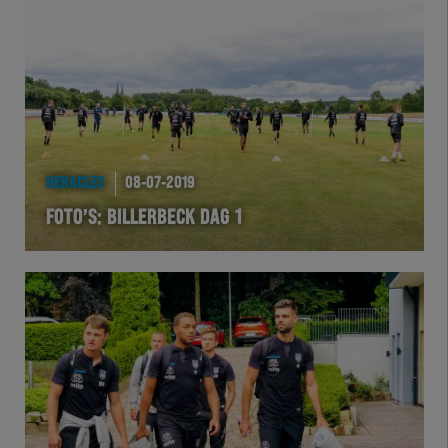
Team Zwart Wit
Futsal
eSports
Academie
HERACLES
08-07-2019
FOTO’S: BILLERBECK DAG 1