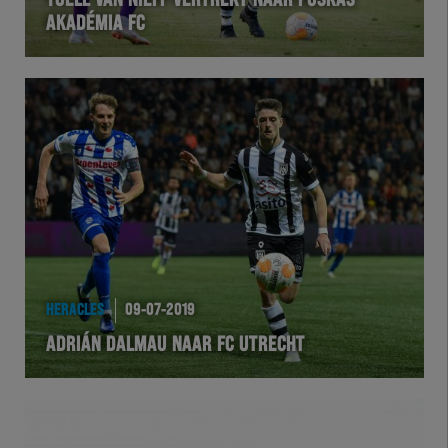
YOËLL VAN NIEFF VERTREKT NAAR PUSKÁS
AKADÉMIA FC
VOLHER
HERTEL
Natuurgras
Wedstrijd
Heracles
BusinessClub
HERACLES
09-07-2019
ADRIÁN DALMAU NAAR FC UTRECHT
Foundation
Herakids