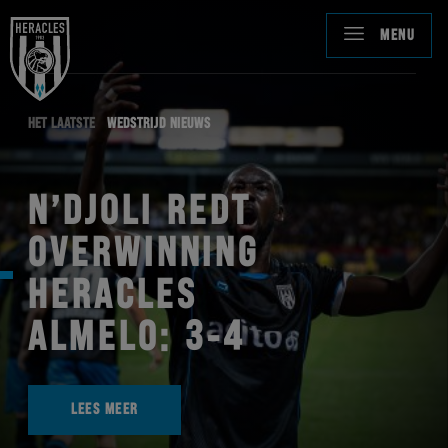
MENU
HET LAATSTE
WEDSTRIJD NIEUWS
N’DJOLI REDT
OVERWINNING
HERACLES
ALMELO: 3-4
LEES MEER