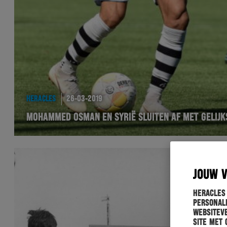
HERACLES
26-03-2019
MOHAMMED OSMAN EN SYRIË SLUITEN AF MET GELIJK
JOUW 
Heracles
personali
websiteve
site met 