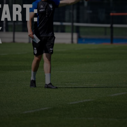
ART:
K