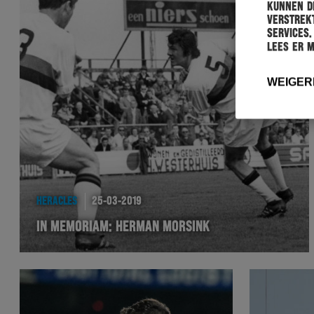
kunnen de
verstrekt
services.
Lees er 
WEIGER
HERACLES
25-03-2019
IN MEMORIAM: HERMAN MORSINK