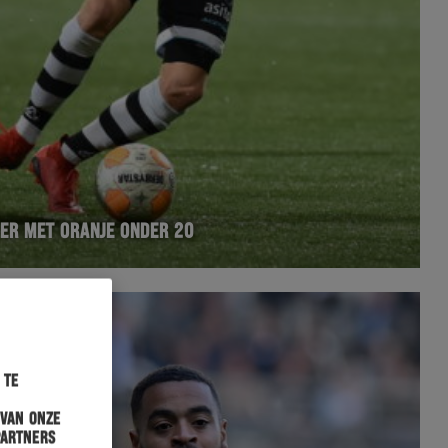
ER MET ORANJE ONDER 20
 te
 van onze
partners