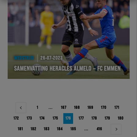
WEDSTRIJD
26-07-2023
SAMENVATTING HERACLES ALMELO – FC EMMEN
Berichtnavigatie
1
…
167
168
169
170
171
172
173
174
175
176
177
178
179
180
181
182
183
184
185
…
416