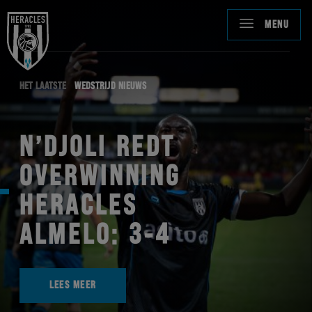
MENU
HET LAATSTE
WEDSTRIJD NIEUWS
N’DJOLI REDT
OVERWINNING
HERACLES
ALMELO: 3-4
LEES MEER