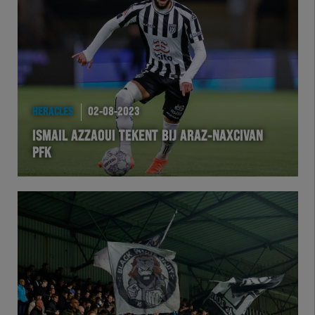
Team Zwart Wit
Futsal
eSports
HERACLES
02-08-2023
Academie
ISMAIL AZZAOUI TEKENT BIJ ARAZ-NAXCIVAN
PFK