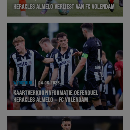
HERACLES ALMELO VERLIEST VAN FC VOLENDAM
VOLHER
HERTEL
Natuurgras
Wedstrijd
Heracles
WEDSTRIJD
04-08-2023
BusinessClub
KAARTVERKOOPINFORMATIE OEFENDUEL
HERACLES ALMELO – FC VOLENDAM
Foundation
Herakids