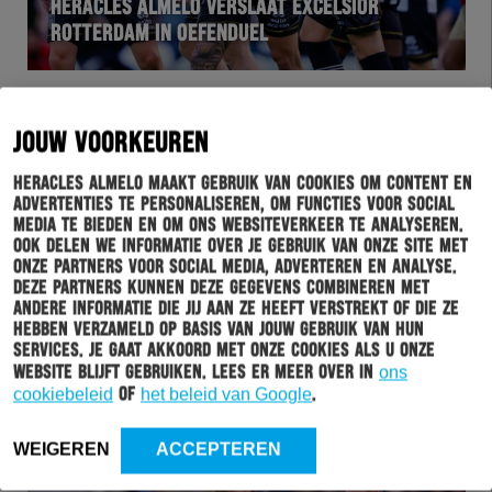
HERACLES ALMELO VERSLAAT EXCELSIOR
ROTTERDAM IN OEFENDUEL
JOUW VOORKEUREN
Heracles Almelo maakt gebruik van cookies om content en
advertenties te personaliseren, om functies voor social
media te bieden en om ons websiteverkeer te analyseren.
Ook delen we informatie over je gebruik van onze site met
onze partners voor social media, adverteren en analyse.
Deze partners kunnen deze gegevens combineren met
HERACLES
26-07-2023
andere informatie die jij aan ze heeft verstrekt of die ze
hebben verzameld op basis van jouw gebruik van hun
STIJN BULTMAN EN DIEGO VAN OORSCHOT
services. Je gaat akkoord met onze cookies als u onze
TEKENEN EERSTE PROFCONTRACT BIJ HERACLES
website blijft gebruiken. Lees er meer over in
ons
ALMELO
cookiebeleid
of
het beleid van Google
.
WEIGEREN
ACCEPTEREN