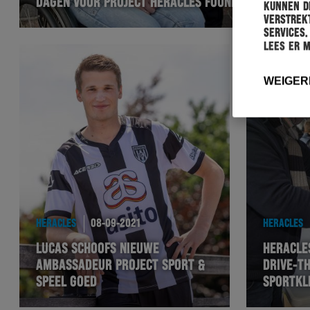
DAGEN VOOR PROJECT HERACLES FOUNDATION
kunnen de
verstrekt
services.
Lees er 
WEIGER
HERACLES
08-09-2021
HERACLES
LUCAS SCHOOFS NIEUWE
HERACLE
AMBASSADEUR PROJECT SPORT &
DRIVE-T
SPEEL GOED
SPORTKL