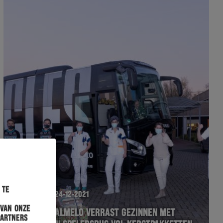
 te
HERACLES
24-12-2021
 van onze
HERACLES ALMELO VERRAST GEZINNEN MET
partners