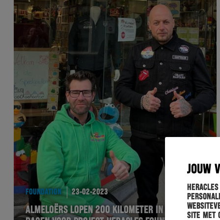
JOUW 
Heracles
FOUNDATION
23-02-2023
personali
websiteve
ALMELOËRS LOPEN 200 KILOMETER IN VIJF
site met 