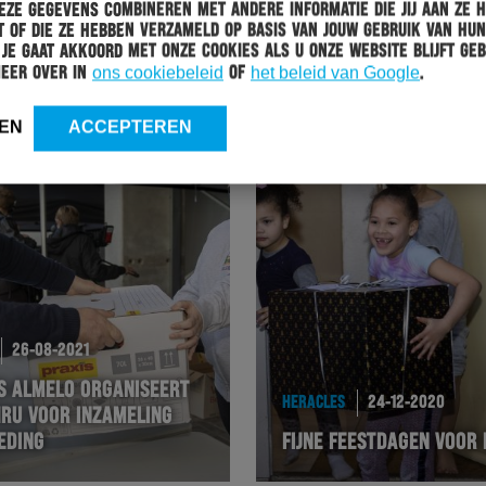
KERSTPAKKETTEN
ze gegevens combineren met andere informatie die jij aan ze 
 of die ze hebben verzameld op basis van jouw gebruik van hun
 Je gaat akkoord met onze cookies als u onze website blijft geb
meer over in
ons cookiebeleid
of
het beleid van Google
.
EN
ACCEPTEREN
26-08-2021
S ALMELO ORGANISEERT
HERACLES
24-12-2020
HRU VOOR INZAMELING
EDING
FIJNE FEESTDAGEN VOOR 