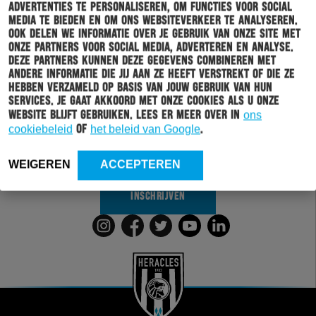
advertenties te personaliseren, om functies voor social
media te bieden en om ons websiteverkeer te analyseren.
Ook delen we informatie over je gebruik van onze site met
onze partners voor social media, adverteren en analyse.
Deze partners kunnen deze gegevens combineren met
Schrijf je in voor onze nieuwsbrief
andere informatie die jij aan ze heeft verstrekt of die ze
hebben verzameld op basis van jouw gebruik van hun
services. Je gaat akkoord met onze cookies als u onze
Wil jij altijd en overal op de hoogte gehouden worden
website blijft gebruiken. Lees er meer over in
ons
van al het clubnieuws? Schrijf je dan in voor de
cookiebeleid
of
het beleid van Google
.
nieuwsbrief van Heracles Almelo. Doordat je zelf aan
kan geven welk nieuws jij van ons wil ontvangen,
sturen wij alleen nieuws wat voor jou relevant is.
WEIGEREN
ACCEPTEREN
INSCHRIJVEN