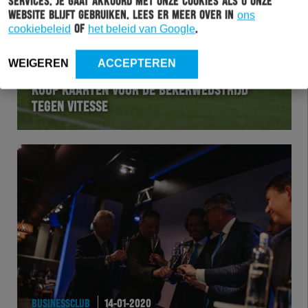
services. Je gaat akkoord met onze cookies als u onze
website blijft gebruiken. Lees er meer over in
ons
cookiebeleid
of
het beleid van Google
.
WEIGEREN
ACCEPTEREN
BUSINESSCLUB
15-01-2020
KOOP KAARTEN VOOR DE BEKERWEDSTRIJD
TEGEN VITESSE
BUSINESSCLUB
14-01-2020