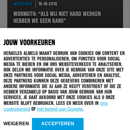
WEDSTRIJD
19-10-2018
WORMUTH: “ALS WIJ NIET HARD WERKEN
HEBBEN WE GEEN KANS”
JOUW VOORKEUREN
Heracles Almelo maakt gebruik van cookies om content en
advertenties te personaliseren, om functies voor social
media te bieden en om ons websiteverkeer te analyseren.
Ook delen we informatie over je gebruik van onze site met
onze partners voor social media, adverteren en analyse.
Deze partners kunnen deze gegevens combineren met
andere informatie die jij aan ze heeft verstrekt of die ze
hebben verzameld op basis van jouw gebruik van hun
BUSINESSCLUB
19-10-2018
services. Je gaat akkoord met onze cookies als u onze
website blijft gebruiken. Lees er meer over in
ons
UNIEKE STADIONBELEVING EN ESPORTS BIJ
cookiebeleid
of
het beleid van Google
.
HERACLES ALMELO OP BUSINESS FESTIVAL
WEIGEREN
ACCEPTEREN