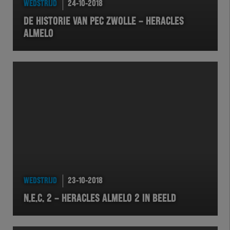
WEDSTRIJD
24-10-2018
EXCHER
DE HISTORIE VAN PEC ZWOLLE – HERACLES
ALMELO
VOLHER
HERTEL
Natuurgras
Wedstrijd
Heracles
BusinessClub
WEDSTRIJD
23-10-2018
N.E.C. 2 – HERACLES ALMELO 2 IN BEELD
Foundation