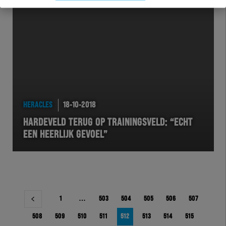
HERACLES
18-10-2018
HARDEVELD TERUG OP TRAININGSVELD: “ECHT
EEN HEERLIJK GEVOEL”
Berichtnavigatie
1
…
503
504
505
506
507
508
509
510
511
512
513
514
515