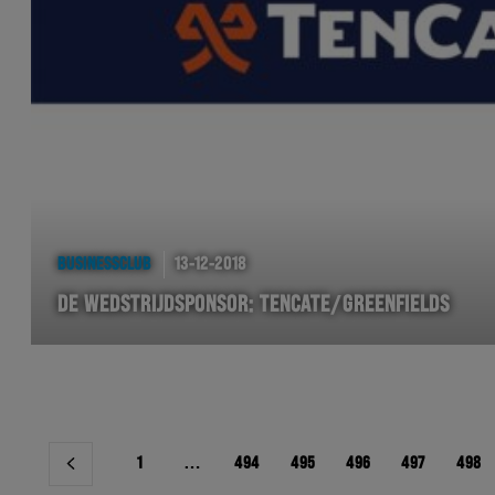
BUSINESSCLUB
13-12-2018
DE WEDSTRIJDSPONSOR: TENCATE/GREENFIELDS
Berichtnavigatie
1
…
494
495
496
497
498