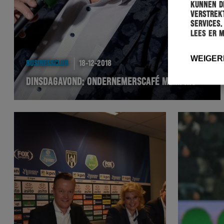
kunnen de
verstrekt
services.
Lees er 
WEIGER
BUSINESSCLUB
18-12-2018
DINSDAGAVOND: ONDERNEMERSCAFÉ MEMPHIS