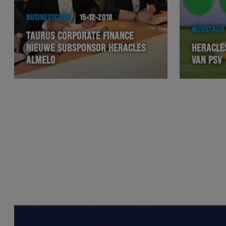
BUSINESSCLUB
15-12-2018
WEDSTRIJD
TAURUS CORPORATE FINANCE
NIEUWE SUBSPONSOR HERACLES
HERACLE
ALMELO
VAN PSV