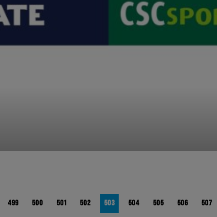
499
500
501
502
503
504
505
506
507