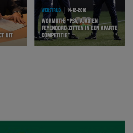
WEDSTRIJD
14-12-2018
WORMUTH: “PSV, AJAX EN
FEYENOORD ZITTEN IN EEN APARTE
CT UIT
COMPETITIE”