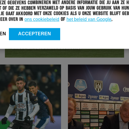
ze gegevens combineren met andere informatie die jij aan ze 
 of die ze hebben verzameld op basis van jouw gebruik van hun
 Je gaat akkoord met onze cookies als u onze website blijft geb
meer over in
ons cookiebeleid
of
het beleid van Google
.
HERACLES
17-12-2018
EN
ACCEPTEREN
HERACLES ALMELO ACCEPTEERT VOORSTEL:
DROST EN CZYBORRA GESCHORST