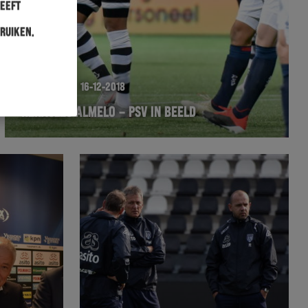
heeft
ruiken.
WEDSTRIJD
16-12-2018
HERACLES ALMELO – PSV IN BEELD