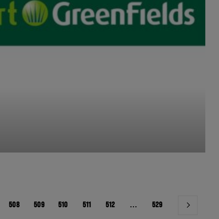
508
509
510
511
512
…
529