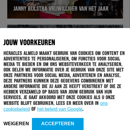
JANNY BIJLSTRA VRIJWILLIGER VAN HET JAAR
JOUW VOORKEUREN
Heracles Almelo maakt gebruik van cookies om content en
advertenties te personaliseren, om functies voor social
media te bieden en om ons websiteverkeer te analyseren.
Ook delen we informatie over je gebruik van onze site met
onze partners voor social media, adverteren en analyse.
Deze partners kunnen deze gegevens combineren met
HERACLES
19-06-2019
andere informatie die jij aan ze heeft verstrekt of die ze
hebben verzameld op basis van jouw gebruik van hun
SPEELSCHEMA DEFINITIEF: AFTRAP THUIS TEGEN
services. Je gaat akkoord met onze cookies als u onze
SC HEERENVEEN
website blijft gebruiken. Lees er meer over in
ons
cookiebeleid
of
het beleid van Google
.
WEIGEREN
ACCEPTEREN