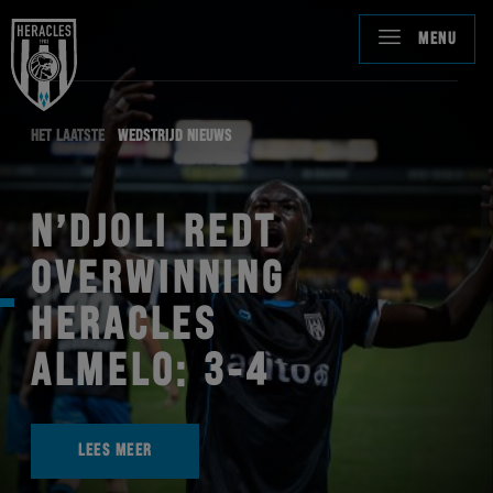
MENU
HET LAATSTE
WEDSTRIJD NIEUWS
N’DJOLI REDT
OVERWINNING
HERACLES
ALMELO: 3-4
LEES MEER