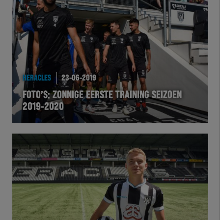
Team Zwart Wit
Futsal
eSports
HERACLES
23-06-2019
Academie
FOTO’S: ZONNIGE EERSTE TRAINING SEIZOEN
2019-2020