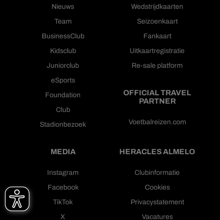
Nieuws
Wedstrijdkaarten
Team
Seizoenkaart
BusinessClub
Fankaart
Kidsclub
Uitkaartregistratie
Juniorclub
Re-sale platform
eSports
OFFICIAL TRAVEL
Foundation
PARTNER
Club
Voetbalreizen.com
Stadionbezoek
MEDIA
HERACLES ALMELO
Instagram
Clubinformatie
Facebook
Cookies
TikTok
Privacystatement
X
Vacatures