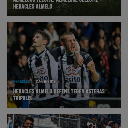
ALMELOOS FEESTJE: ALMELOSE SELECTIE –
HERACLES ALMELO
VOLHER
HERTEL
Natuurgras
Wedstrijd
Heracles
HERACLES
27-06-2019
BusinessClub
HERACLES ALMELO OEFENT TEGEN ASTERAS
TRIPOLIS
Foundation
Herakids