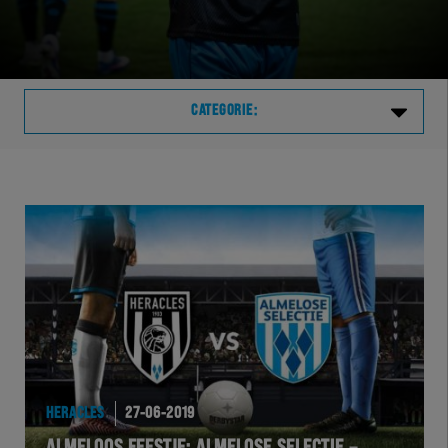
CATEGORIE:
Laatste
VVVHER
TELHER
HERVOL
HEREXC
HERACLES
27-06-2019
EXCHER