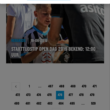
HERAKIDS
19-06-2019
STARTTIJDSTIP OPEN DAG 2019 BEKEND: 12:00
UUR
Berichtnavigatie
1
…
467
468
469
470
471
472
473
474
475
476
477
478
479
480
481
482
483
484
485
…
529