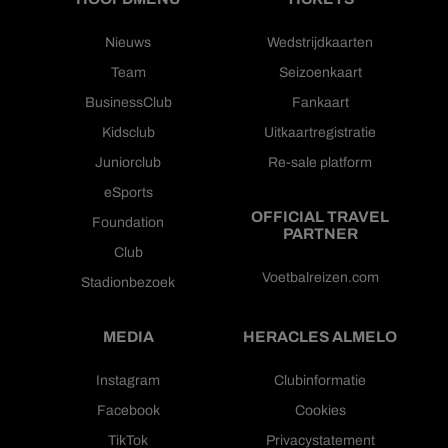
Nieuws
Wedstrijdkaarten
Team
Seizoenkaart
BusinessClub
Fankaart
Kidsclub
Uitkaartregistratie
Juniorclub
Re-sale platform
eSports
OFFICIAL TRAVEL
Foundation
PARTNER
Club
Voetbalreizen.com
Stadionbezoek
MEDIA
HERACLES ALMELO
Instagram
Clubinformatie
Facebook
Cookies
TikTok
Privacystatement