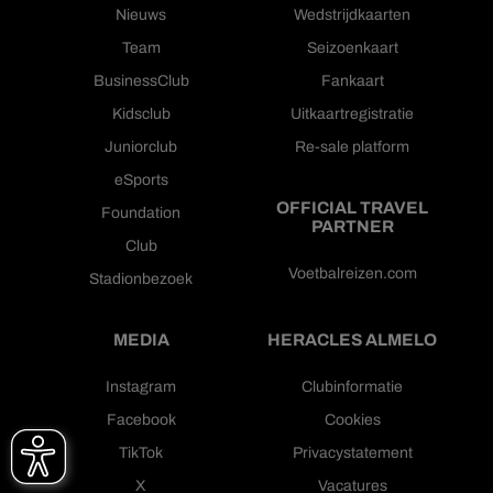
Nieuws
Wedstrijdkaarten
Team
Seizoenkaart
BusinessClub
Fankaart
Kidsclub
Uitkaartregistratie
Juniorclub
Re-sale platform
eSports
OFFICIAL TRAVEL
Foundation
PARTNER
Club
Voetbalreizen.com
Stadionbezoek
MEDIA
HERACLES ALMELO
Instagram
Clubinformatie
Facebook
Cookies
TikTok
Privacystatement
X
Vacatures