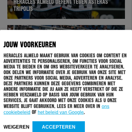
HERACLES ALMELO OEFENT TEGEN ASTERAS
TRIPOLIS
JOUW VOORKEUREN
Heracles Almelo maakt gebruik van cookies om content en
advertenties te personaliseren, om functies voor social
media te bieden en om ons websiteverkeer te analyseren.
Ook delen we informatie over je gebruik van onze site met
onze partners voor social media, adverteren en analyse.
Deze partners kunnen deze gegevens combineren met
HERACLES
23-06-2019
andere informatie die jij aan ze heeft verstrekt of die ze
hebben verzameld op basis van jouw gebruik van hun
FOTO’S: ZONNIGE EERSTE TRAINING SEIZOEN
services. Je gaat akkoord met onze cookies als u onze
2019-2020
website blijft gebruiken. Lees er meer over in
ons
cookiebeleid
of
het beleid van Google
.
WEIGEREN
ACCEPTEREN