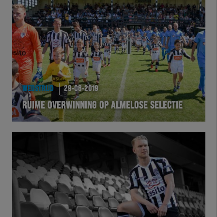
Team Zwart Wit
Futsal
eSports
Academie
WEDSTRIJD
29-06-2019
RUIME OVERWINNING OP ALMELOSE SELECTIE