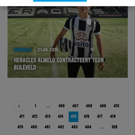
HERACLES
21-06-2019
HERACLES ALMELO CONTRACTEERT TEUN
BIJLEVELD
Berichtnavigatie
1
…
466
467
468
469
470
471
472
473
474
475
476
477
478
479
480
481
482
483
484
…
528