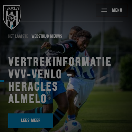
MENU
HET LAATSTE
WEDSTRIJD NIEUWS
VERTREKINFORMATIE
VVV-VENLO –
HERACLES
ALMELO
LEES MEER