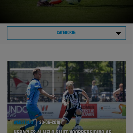
CATEGORIE:
Laatste
VVVHER
TELHER
HERVOL
HEREXC
WEDSTRIJD
30-06-2019
EXCHER