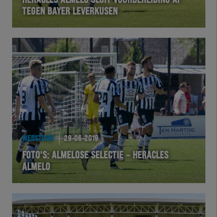
HERACLES ALMELO SLUIT VOORBEREIDING AF
TEGEN BAYER LEVERKUSEN
VOLHER
HERTEL
Natuurgras
Wedstrijd
Heracles
WEDSTRIJD
29-06-2019
BusinessClub
FOTO’S: ALMELOSE SELECTIE – HERACLES
ALMELO
Foundation
Herakids