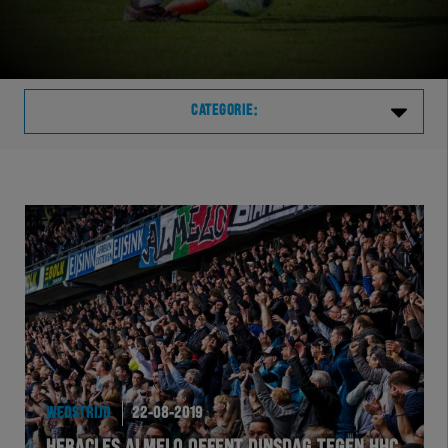
CATEGORIE:
Laatste
VVVHER
TELHER
HERVOL
HEREXC
WEDSTRIJD
22-08-2019
EXCHER