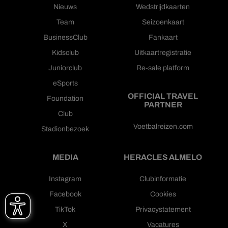
Nieuws
Wedstrijdkaarten
Team
Seizoenkaart
BusinessClub
Fankaart
Kidsclub
Uitkaartregistratie
Juniorclub
Re-sale platform
eSports
OFFICIAL TRAVEL
Foundation
PARTNER
Club
Voetbalreizen.com
Stadionbezoek
MEDIA
HERACLES ALMELO
Instagram
Clubinformatie
Facebook
Cookies
TikTok
Privacystatement
X
Vacatures