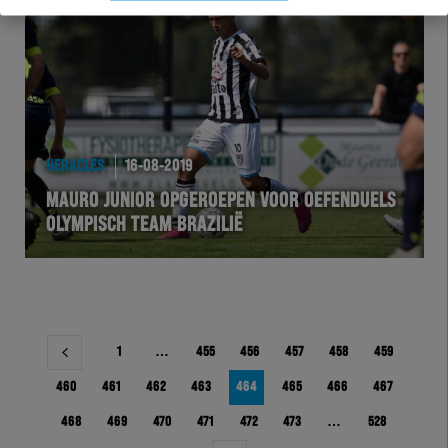
HERACLES
16-08-2019
MAURO JUNIOR OPGEROEPEN VOOR OEFENDUELS
OLYMPISCH TEAM BRAZILIË
Berichtnavigatie
1
…
455
456
457
458
459
460
461
462
463
464
465
466
467
468
469
470
471
472
473
…
528