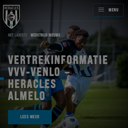
MENU
HET LAATSTE
WEDSTRIJD NIEUWS
VERTREKINFORMATIE
VVV-VENLO –
HERACLES
ALMELO
LEES MEER