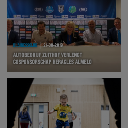
Team Zwart Wit
Futsal
eSports
BUSINESSCLUB
21-08-2019
Academie
AUTOBEDRIJF ZUITHOF VERLENGT
COSPONSORSCHAP HERACLES ALMELO