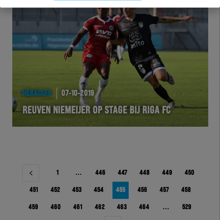
HERACLES
07-10-2019
REUVEN NIEMEIJER OP STAGE BIJ RIGA FC
Berichtnavigatie
1
…
446
447
448
449
450
451
452
453
454
455
456
457
458
459
460
461
462
463
464
…
529