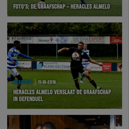
FOTO’S: DE GRAAFSCHAP – HERACLES ALMELO
VOLHER
HERTEL
Natuurgras
Wedstrijd
Heracles
WEDSTRIJD
11-10-2019
BusinessClub
HERACLES ALMELO VERSLAAT DE GRAAFSCHAP
IN OEFENDUEL
Foundation
Herakids