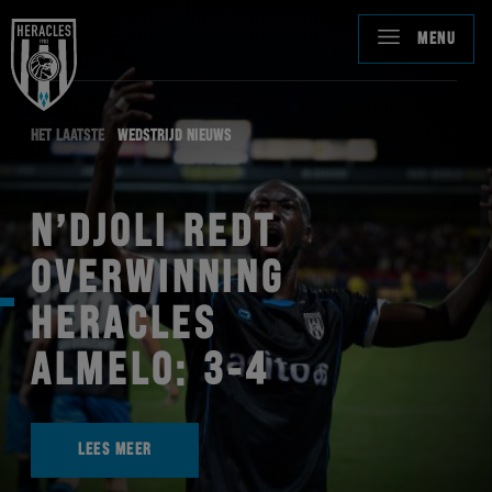
MENU
HET LAATSTE
WEDSTRIJD NIEUWS
N’DJOLI REDT
OVERWINNING
HERACLES
ALMELO: 3-4
LEES MEER