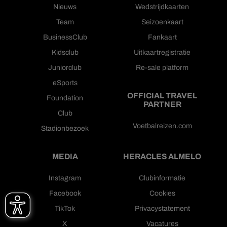
Nieuws
Wedstrijdkaarten
Team
Seizoenkaart
BusinessClub
Fankaart
Kidsclub
Uitkaartregistratie
Juniorclub
Re-sale platform
eSports
OFFICIAL TRAVEL
Foundation
PARTNER
Club
Voetbalreizen.com
Stadionbezoek
MEDIA
HERACLES ALMELO
Instagram
Clubinformatie
Facebook
Cookies
TikTok
Privacystatement
X
Vacatures