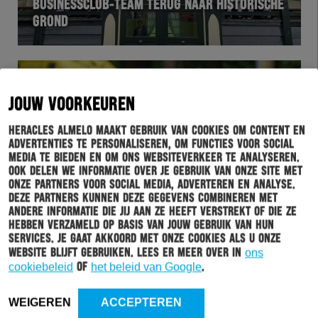
BUSINESSCLUB-TEAM TERUG NAAR HISTORISCHE
GROND
JOUW VOORKEUREN
Heracles Almelo maakt gebruik van cookies om content en
advertenties te personaliseren, om functies voor social
media te bieden en om ons websiteverkeer te analyseren.
Ook delen we informatie over je gebruik van onze site met
onze partners voor social media, adverteren en analyse.
Deze partners kunnen deze gegevens combineren met
HERACLES
08-10-2019
andere informatie die jij aan ze heeft verstrekt of die ze
hebben verzameld op basis van jouw gebruik van hun
VOLG DE INTERNATIONALS VAN HERACLES
services. Je gaat akkoord met onze cookies als u onze
ALMELO
website blijft gebruiken. Lees er meer over in
ons
cookiebeleid
of
het beleid van Google
.
WEIGEREN
ACCEPTEREN