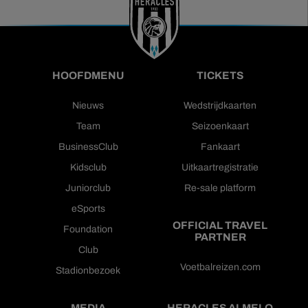
HOOFDMENU
TICKETS
Nieuws
Wedstrijdkaarten
Team
Seizoenkaart
BusinessClub
Fankaart
Kidsclub
Uitkaartregistratie
Juniorclub
Re-sale platform
eSports
OFFICIAL TRAVEL
Foundation
PARTNER
Club
Voetbalreizen.com
Stadionbezoek
MEDIA
HERACLES ALMELO