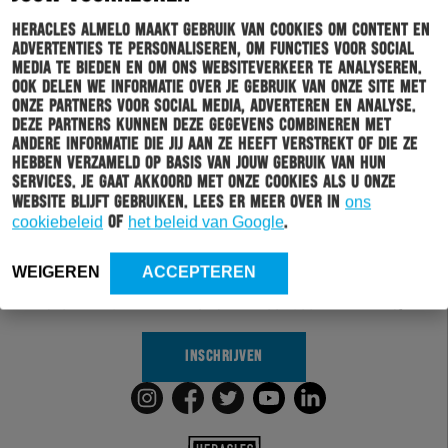
Heracles Almelo maakt gebruik van cookies om content en
advertenties te personaliseren, om functies voor social
media te bieden en om ons websiteverkeer te analyseren.
Ook delen we informatie over je gebruik van onze site met
onze partners voor social media, adverteren en analyse.
Deze partners kunnen deze gegevens combineren met
andere informatie die jij aan ze heeft verstrekt of die ze
hebben verzameld op basis van jouw gebruik van hun
Schrijf je in voor onze nieuwsbrief
services. Je gaat akkoord met onze cookies als u onze
website blijft gebruiken. Lees er meer over in
ons
cookiebeleid
of
het beleid van Google
.
Wil jij altijd en overal op de hoogte gehouden worden
van al het clubnieuws? Schrijf je dan in voor de
nieuwsbrief van Heracles Almelo. Doordat je zelf aan
WEIGEREN
ACCEPTEREN
kan geven welk nieuws jij van ons wil ontvangen,
sturen wij alleen nieuws wat voor jou relevant is.
INSCHRIJVEN