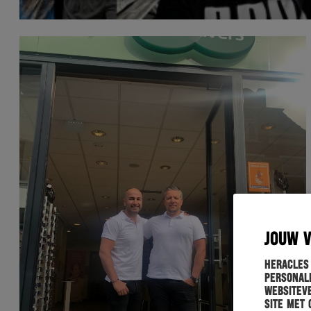
JOUW 
Heracles
personali
websiteve
site met 