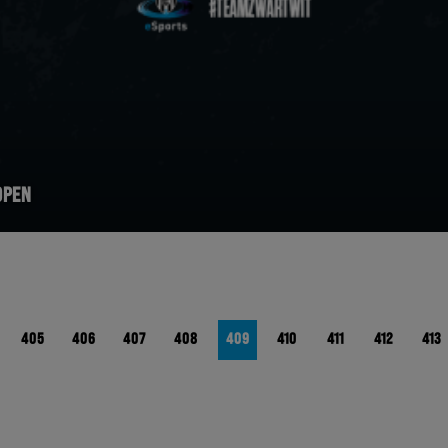
OPEN
405
406
407
408
409
410
411
412
413