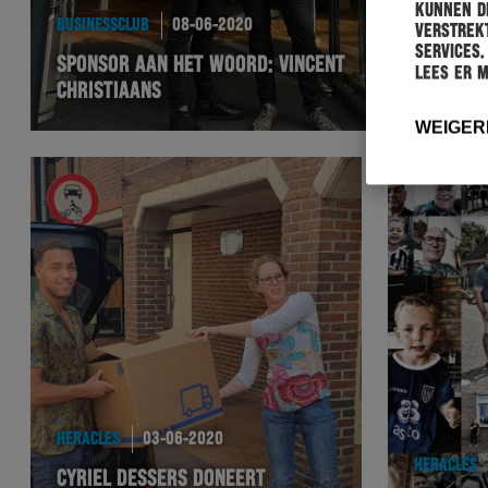
kunnen de
BUSINESSCLUB
08-06-2020
verstrekt
services.
SPONSOR AAN HET WOORD: VINCENT
Lees er 
CHRISTIAANS
WEIGER
HERACLES
03-06-2020
HERACLES
CYRIEL DESSERS DONEERT