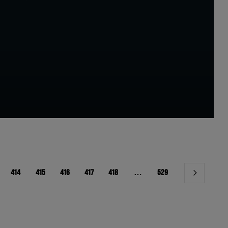
414
415
416
417
418
…
529