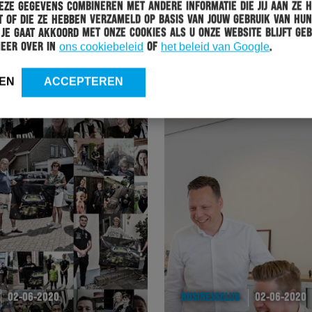
ze gegevens combineren met andere informatie die jij aan ze 
HERACLES
07-06-2020
 of die ze hebben verzameld op basis van jouw gebruik van hun
 Je gaat akkoord met onze cookies als u onze website blijft geb
VERLENG NU JE SEIZOENKAART, JE HEBT NOG TOT
meer over in
ons cookiebeleid
of
het beleid van Google
.
EN MET DINSDAG
EN
ACCEPTEREN
02-06-2020
BUSINESSCLUB
02-06-2020