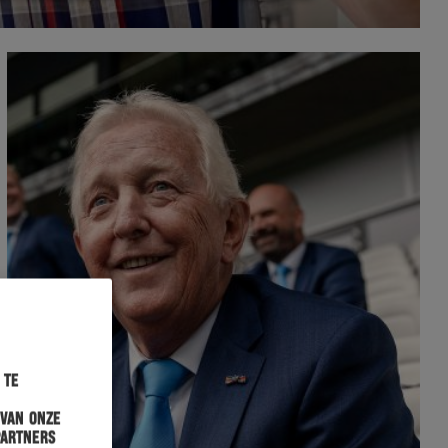
 te
 van onze
partners