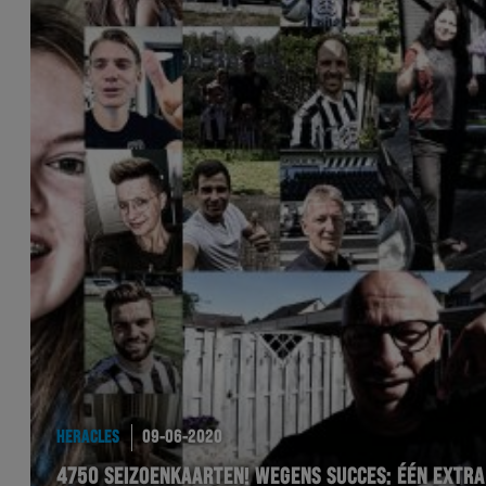
HERACLES
09-06-2020
4750 SEIZOENKAARTEN! WEGENS SUCCES: ÉÉN EXTR