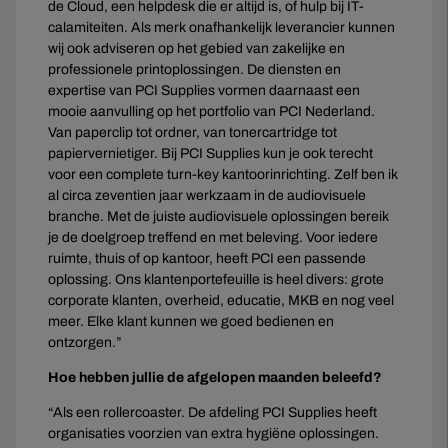
de Cloud, een helpdesk die er altijd is, of hulp bij IT-
calamiteiten. Als merk onafhankelijk leverancier kunnen
wij ook adviseren op het gebied van zakelijke en
professionele printoplossingen. De diensten en
expertise van PCI Supplies vormen daarnaast een
mooie aanvulling op het portfolio van PCI Nederland.
Van paperclip tot ordner, van tonercartridge tot
papiervernietiger. Bij PCI Supplies kun je ook terecht
voor een complete turn-key kantoorinrichting. Zelf ben ik
al circa zeventien jaar werkzaam in de audiovisuele
branche. Met de juiste audiovisuele oplossingen bereik
je de doelgroep treffend en met beleving. Voor iedere
ruimte, thuis of op kantoor, heeft PCI een passende
oplossing. Ons klantenportefeuille is heel divers: grote
corporate klanten, overheid, educatie, MKB en nog veel
meer. Elke klant kunnen we goed bedienen en
ontzorgen.”
Hoe hebben jullie de afgelopen maanden beleefd?
“Als een rollercoaster. De afdeling PCI Supplies heeft
organisaties voorzien van extra hygiëne oplossingen.