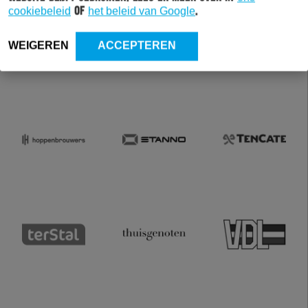
cookiebeleid
of
het beleid van Google
.
WEIGEREN
ACCEPTEREN