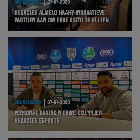
BUSINESSCLUB
07-07-2020
EXCHER
HERACLES ALMELO HAAKT INNOVATIEVE
PARTIJEN AAN OM ERVE ASITO TE VULLEN
VOLHER
HERTEL
Natuurgras
Wedstrijd
Heracles
BUSINESSCLUB
07-07-2020
BusinessClub
PERSONAL BOXING NIEUWE ESUPPLIER
HERACLES ESPORTS
Foundation