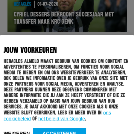
HERACLES
01-07-2020
CYRIEL DESSERS BEKROONT SUCCESJAAR MET
TRANSFER NAAR KRC GENK
JOUW VOORKEUREN
Heracles Almelo maakt gebruik van cookies om content en
advertenties te personaliseren, om functies voor social
media te bieden en om ons websiteverkeer te analyseren.
Ook delen we informatie over je gebruik van onze site met
onze partners voor social media, adverteren en analyse.
Deze partners kunnen deze gegevens combineren met
andere informatie die jij aan ze heeft verstrekt of die ze
hebben verzameld op basis van jouw gebruik van hun
services. Je gaat akkoord met onze cookies als u onze
HERACLES
01-07-2020
website blijft gebruiken. Lees er meer over in
ons
DONDERDAG: DE HERACLES QUIZ
cookiebeleid
of
het beleid van Google
.
WEIGEREN
ACCEPTEREN