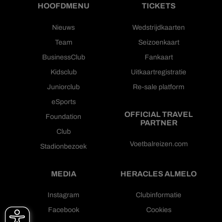
HOOFDMENU
TICKETS
Nieuws
Wedstrijdkaarten
Team
Seizoenkaart
BusinessClub
Fankaart
Kidsclub
Uitkaartregistratie
Juniorclub
Re-sale platform
eSports
OFFICIAL TRAVEL
Foundation
PARTNER
Club
Voetbalreizen.com
Stadionbezoek
MEDIA
HERACLES ALMELO
Instagram
Clubinformatie
Facebook
Cookies