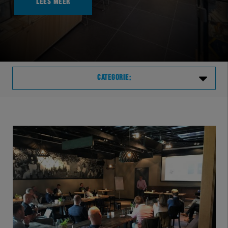
LEES MEER
CATEGORIE:
Laatste
VVVHER
TELHER
HERVOL
HEREXC