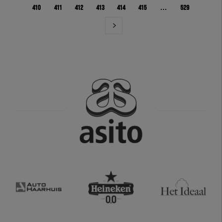
410
411
412
413
414
415
…
529