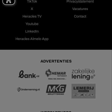
TikTok
Privacystatement
X
Vacatures
Heracles TV
Contact
Youtube
LinkedIn
Heracles Almelo App
ADVERTENTIES