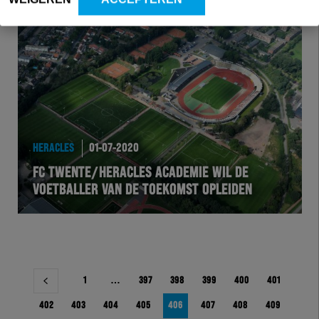
HERACLES
01-07-2020
FC TWENTE/HERACLES ACADEMIE WIL DE
VOETBALLER VAN DE TOEKOMST OPLEIDEN
Berichtnavigatie
1
…
397
398
399
400
401
402
403
404
405
406
407
408
409