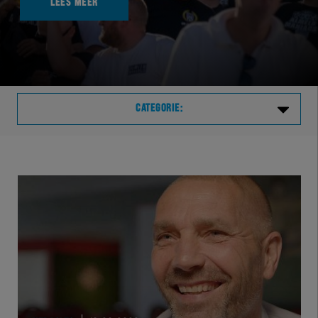
LEES MEER
CATEGORIE:
Laatste
VVVHER
TELHER
HERVOL
HEREXC