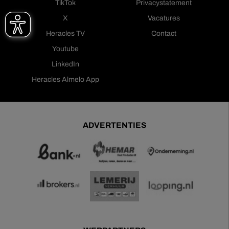
TikTok
Privacystatement
X
Vacatures
Heracles TV
Contact
Youtube
LinkedIn
Heracles Almelo App
ADVERTENTIES