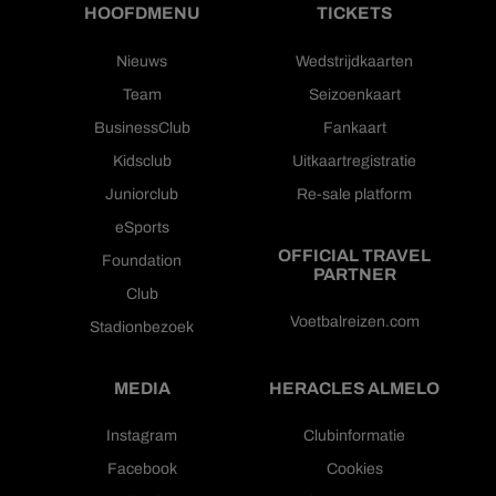
HOOFDMENU
TICKETS
Nieuws
Wedstrijdkaarten
Team
Seizoenkaart
BusinessClub
Fankaart
Kidsclub
Uitkaartregistratie
Juniorclub
Re-sale platform
eSports
OFFICIAL TRAVEL
Foundation
PARTNER
Club
Voetbalreizen.com
Stadionbezoek
MEDIA
HERACLES ALMELO
Instagram
Clubinformatie
Facebook
Cookies