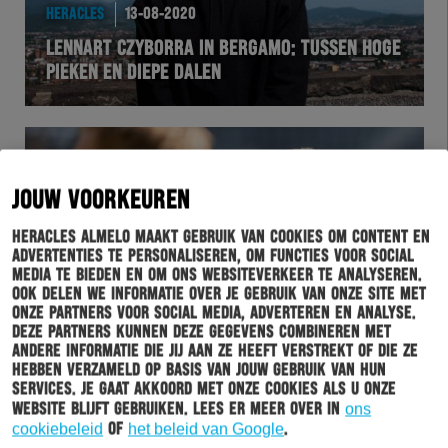
HERACLES
13-08-2020
LENNART CZYBORRA IN BERGAMO: TUSSEN HOGE
PIEKEN EN DIEPE DALEN
JOUW VOORKEUREN
Heracles Almelo maakt gebruik van cookies om content en
advertenties te personaliseren, om functies voor social
media te bieden en om ons websiteverkeer te analyseren.
Ook delen we informatie over je gebruik van onze site met
onze partners voor social media, adverteren en analyse.
Deze partners kunnen deze gegevens combineren met
andere informatie die jij aan ze heeft verstrekt of die ze
HERACLES
12-08-2020
hebben verzameld op basis van jouw gebruik van hun
services. Je gaat akkoord met onze cookies als u onze
BEELDEN: EERSTE TRAINING SINAN BAKIS
website blijft gebruiken. Lees er meer over in
ons
cookiebeleid
of
het beleid van Google
.