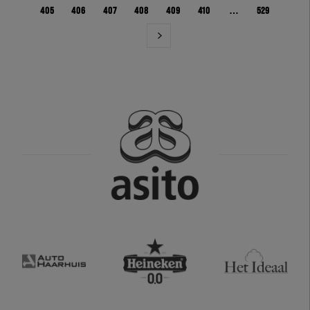
405
406
407
408
409
410
…
529