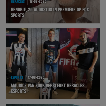
HERACLES
18-08-2020
EXCHER
HENDRIE, 25 AUGUSTUS IN PREMIÈRE OP FOX
SPORTS
VOLHER
HERTEL
Natuurgras
Wedstrijd
Heracles
ESPORTS
17-08-2020
BusinessClub
MAURICE VAN ZUUK VERSTERKT HERACLES
ESPORTS
Foundation