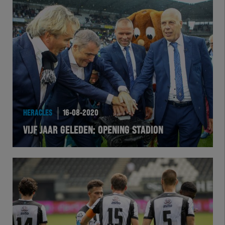
Herakids
Team Zwart Wit
Futsal
eSports
Academie
HERACLES
16-08-2020
VIJF JAAR GELEDEN: OPENING STADION