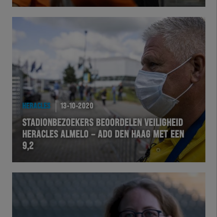
Herakids
Team Zwart Wit
Futsal
eSports
HERACLES
13-10-2020
STADIONBEZOEKERS BEOORDELEN VEILIGHEID
Academie
HERACLES ALMELO – ADO DEN HAAG MET EEN
9,2