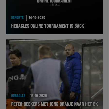
HEREXC
EXCHER
ESPORTS
14-10-2020
HERACLES ONLINE TOURNAMENT IS BACK
VOLHER
HERTEL
Natuurgras
Wedstrijd
Heracles
BusinessClub
HERACLES
13-10-2020
PETER REEKERS MET JONG ORANJE NAAR HET EK
Foundation