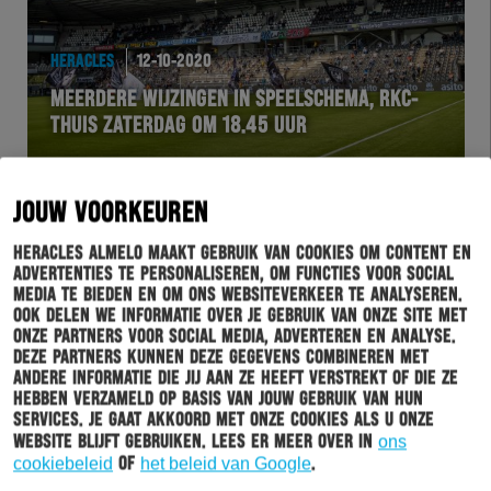
HERACLES
12-10-2020
MEERDERE WIJZINGEN IN SPEELSCHEMA, RKC-
THUIS ZATERDAG OM 18.45 UUR
JOUW VOORKEUREN
Heracles Almelo maakt gebruik van cookies om content en
advertenties te personaliseren, om functies voor social
media te bieden en om ons websiteverkeer te analyseren.
Ook delen we informatie over je gebruik van onze site met
onze partners voor social media, adverteren en analyse.
Deze partners kunnen deze gegevens combineren met
andere informatie die jij aan ze heeft verstrekt of die ze
hebben verzameld op basis van jouw gebruik van hun
services. Je gaat akkoord met onze cookies als u onze
BUSINESSCLUB
12-10-2020
website blijft gebruiken. Lees er meer over in
ons
cookiebeleid
of
het beleid van Google
.
ERVAAR DE VOORDELEN VAN LED-BOARDING