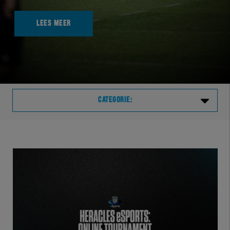
LEES MEER
CATEGORIE:
Laatste
VVVHER
TELHER
HERVOL