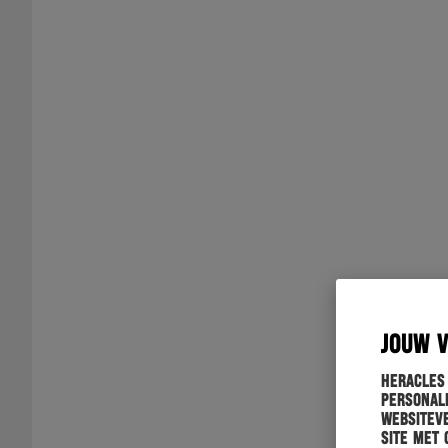
JOUW 
Heracles
personali
websiteve
site met 