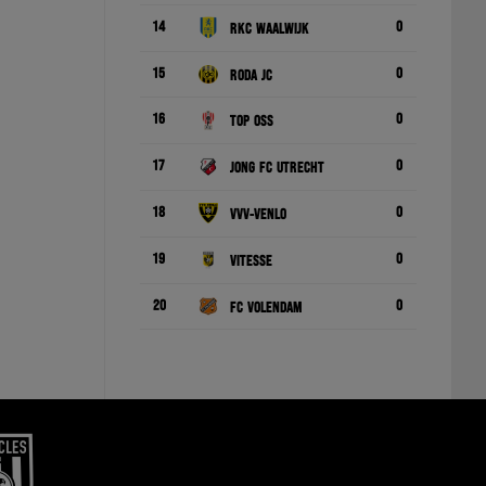
14
0
RKC Waalwijk
15
0
Roda JC
16
0
TOP Oss
17
0
Jong FC Utrecht
18
0
VVV-Venlo
19
0
Vitesse
20
0
FC Volendam