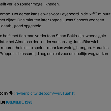
helft verliep zonder mogelijkheden.
ste
tempo. Het eerste kansje was voor Feyenoord in de 53
minuut
het zijnet. Drie minuten later zorgde Lucas Schoofs voor een
 daarbij goed opgesteld.
helft met tien man verder toen Sinan Bakis zijn tweede gele
later het Almelose doel onder vuur en zag Janis Blaswich
 meerderheid uit te spelen maar kon weinig brengen. Heracles
Pröpper in blessuretijd nog een bal voor de doellijn wegwerken
𝘁𝗰𝗵? 🗣
#feyher
pic.twitter.com/vvu5Tuah1t
elo)
December 6, 2020