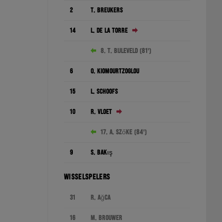
2
T. Breukers
14
L. de la Torre
8. T. Bijleveld (81')
6
O. Kiomourtzoglou
15
L. Schoofs
10
R. Vloet
17. A. Szőke (84')
9
S. Bakış
WISSELSPELERS
31
R. Ağca
16
M. Brouwer