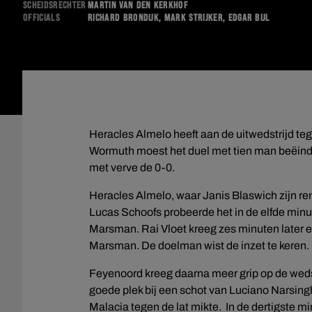
Scheidsrechter
Martin van den Kerkhof
Officials
Richard Brondijk, Mark Strijker, Edgar Bijl
Heracles Almelo heeft aan de uitwedstrijd t
Wormuth moest het duel met tien man beëind
met verve de 0-0.
Heracles Almelo, waar Janis Blaswich zijn ren
Lucas Schoofs probeerde het in de elfde min
Marsman. Rai Vloet kreeg zes minuten later e
Marsman. De doelman wist de inzet te keren.
Feyenoord kreeg daarna meer grip op de weds
goede plek bij een schot van Luciano Narsing
Malacia tegen de lat mikte. In de dertigste 