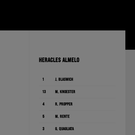
HERACLES ALMELO
1
J. Blaswich
13
M. Knoester
4
R. Pröpper
5
M. Rente
3
G. Quagliata