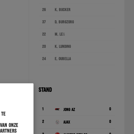
26
K. Bucker
37
D. Burgzorg
22
M. Leš
20
K. Lunding
24
E. Oubella
STAND
1
0
Jong AZ
 te
2
0
Ajax
 van onze
partners