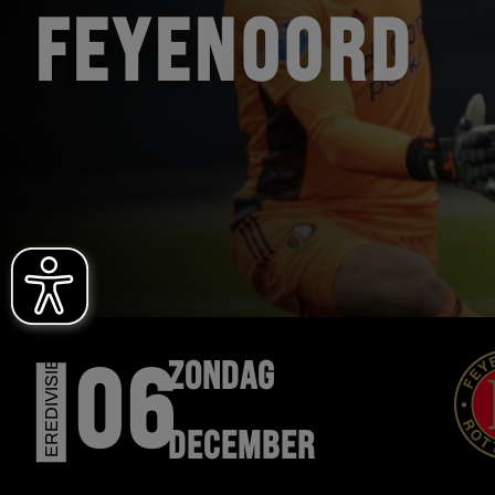
FEYENOORD
EREDIVISIE
ZONDAG
06
DECEMBER