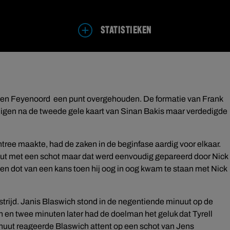
STATISTIEKEN
egen Feyenoord een punt overgehouden. De formatie van Frank
igen na de tweede gele kaart van Sinan Bakis maar verdedigde
tree maakte, had de zaken in de beginfase aardig voor elkaar.
uut met een schot maar dat werd eenvoudig gepareerd door Nick
en dot van een kans toen hij oog in oog kwam te staan met Nick
trijd. Janis Blaswich stond in de negentiende minuut op de
h en twee minuten later had de doelman het geluk dat Tyrell
minuut reageerde Blaswich attent op een schot van Jens