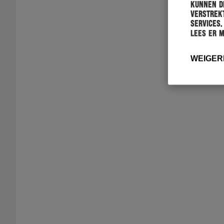
kunnen de
verstrekt
services.
Lees er 
WEIGER