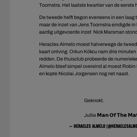
Toornstra. Het laatste kwartier van de eerste 
De tweede helft begon eveneens in een laag 
maar de inzet van Jens Toornstra eindigde in 
aardig uitgevoerde inzet Nick Marsman stond
Heracles Almelo moest halverwege de tweede 
kaart ontving. Orkun Kökcu nam drie minuten 
redden. De thuisclub probeerde de numerieke
Almelo bleef simpel overeind al moest Robin 
en kopte Nicolai Jorgensen nog net naast.
Geknokt.
Jullie 𝗠𝗮𝗻 𝗢𝗳 𝗧𝗵𝗲 𝗠𝗮
— Heracles Almelo (@HeraclesAlm