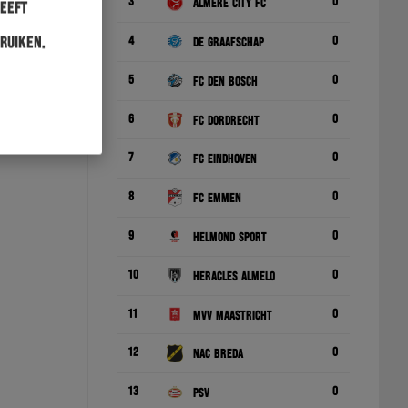
3
0
Almere City FC
heeft
4
0
ruiken.
De Graafschap
5
0
FC Den Bosch
6
0
FC Dordrecht
7
0
FC Eindhoven
8
0
FC Emmen
9
0
Helmond Sport
10
0
Heracles Almelo
11
0
MVV Maastricht
12
0
NAC Breda
13
0
PSV