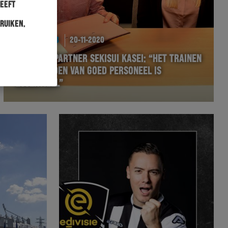
heeft
ruiken.
BUSINESSCLUB
20-11-2020
INNOVATIEPARTNER SEKISUI KASEI: “HET TRAINEN
EN BEHOUDEN VAN GOED PERSONEEL IS
ESSENTIEEL”