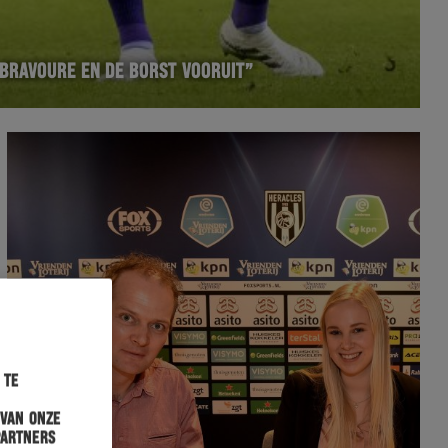
 BRAVOURE EN DE BORST VOORUIT”
 te
 van onze
partners