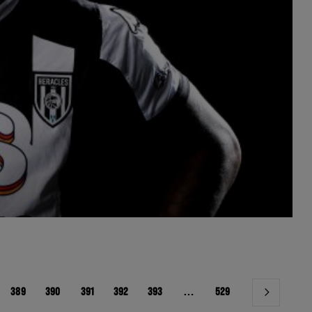
389
390
391
392
393
…
529