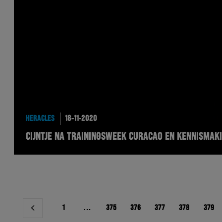
HERACLES
18-11-2020
CIJNTJE NA TRAININGSWEEK CURACAO EN KENNISMAKI
Berichtnavigatie
1
…
375
376
377
378
379