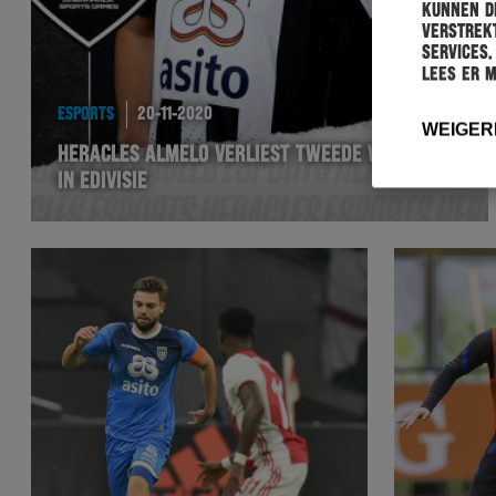
kunnen de
verstrekt
services.
Lees er 
ESPORTS
20-11-2020
WEIGER
HERACLES ALMELO VERLIEST TWEEDE WEDSTRIJD
IN EDIVISIE