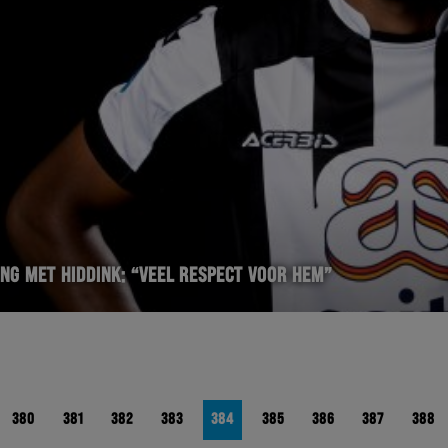
NG MET HIDDINK: “VEEL RESPECT VOOR HEM”
380
381
382
383
384
385
386
387
388