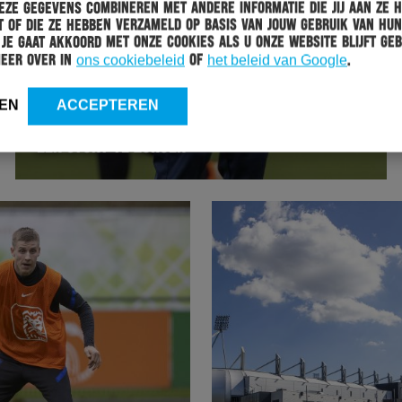
ze gegevens combineren met andere informatie die jij aan ze 
 of die ze hebben verzameld op basis van jouw gebruik van hun
 Je gaat akkoord met onze cookies als u onze website blijft geb
meer over in
ons cookiebeleid
of
het beleid van Google
.
WEDSTRIJD
20-11-2020
EN
ACCEPTEREN
WORMUTH: “ALLES AAN DOEN OM OPNIEUW VOOR
EEN STUNT TE ZORGEN”