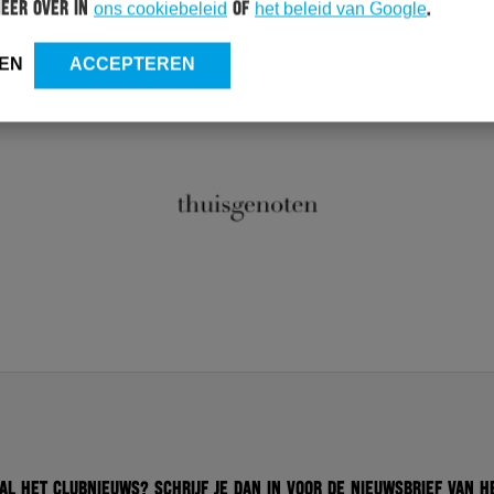
meer over in
ons cookiebeleid
of
het beleid van Google
.
EN
ACCEPTEREN
 al het clubnieuws? Schrijf je dan in voor de nieuwsbrief van H