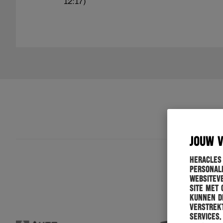
12:17)
JOUW 
Heracles
personali
websiteve
site met 
kunnen de
verstrekt
services.