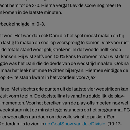
racht hem tot de 3-0. Hierna vergat Lev de score nog meer te
on komen in de laatste minuten.
beuk eindigde in: 0-3.
 twee. Het was dan ook Dani die het spel moest maken en hij
n lastig te maken en snel op voorsprong te komen. Vlak voor rust
e totale stand weer gelijk trekken. In de tweede helft kroop
ge kansen. Hij wist zelfs een 100% kans te creëren maar wist deze
volgde was het Dani die de derde van de wedstrijd maakte. Ook na
maar het leek niet mee te zitten bij Bryan. Hiermee eindigde de
 op 3-4 te staan kwam in het voordeel voor Ajax.
ase. Met slechts drie punten uit de laatste vier wedstrijden kan
uit vorm te zijn. De doelstelling is vanaf nu duidelijk, de play-
ste momenten. Voor het bereiken van de play-offs moeten nog wel
week staan niet de minste tegenstanders op het programma. FC
 er weer alles aan doen om de volle winst te pakken. Een
otterdam is te zien in
de GoalShow van de eDivisie.
(10:17-