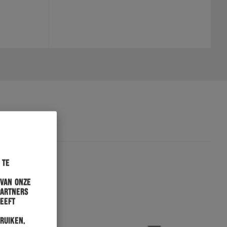
 te
 van onze
partners
heeft
ruiken.