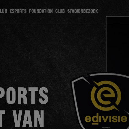
CLUB
ESPORTS
FOUNDATION
CLUB
STADIONBEZOEK
PORTS
T VAN