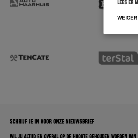
Lees er 
WEIGER
Schrijf je in voor onze nieuwsbrief
Wil jij altijd en overal op de hoogte gehouden worden van