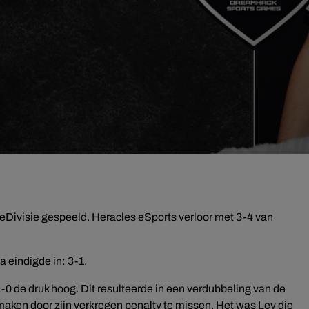
Divisie gespeeld. Heracles eSports verloor met 3-4 van
a eindigde in: 3-1.
-0 de druk hoog. Dit resulteerde in een verdubbeling van de
e maken door zijn verkregen penalty te missen. Het was Lev die